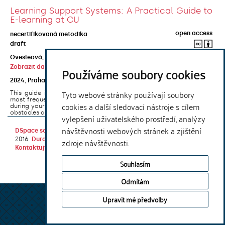
Learning Support Systems: A Practical Guide to
E-learning at CU
open access
necertifikovaná metodika
draft
Ovesleová, Hana
;
Posavec-Malok, Dean
;
Javůrková, Jana
;
Zobrazit další autory
Používáme soubory cookies
2024
,
Praha
,
Univerzita Karlova, Nakladatelství Karolinum
Tyto webové stránky používají soubory
This guide introduces the e-learning support tools that are used
most frequently at Charles University and that you may encounter
cookies a další sledovací nástroje s cílem
during your studies. It will also help you to avoid the most common
obstacles associated ...
vylepšení uživatelského prostředí, analýzy
návštěvnosti webových stránek a zjištění
DSpace software
copyright © 2002-
Theme by
2016
DuraSpace
zdroje návštěvnosti.
Kontaktujte nás
|
Vyjádření názoru
Souhlasím
Odmítám
Upravit mé předvolby