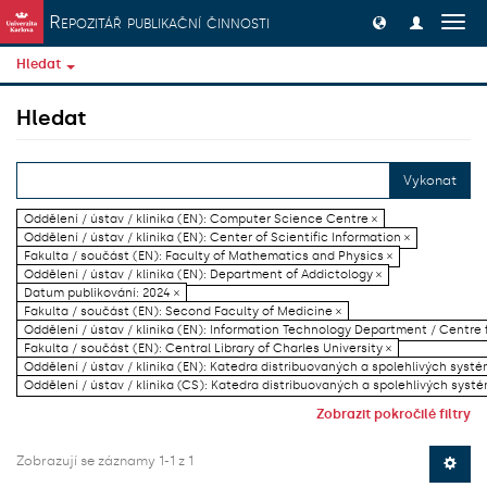
Přeskočit na obsah
Repozitář publikační činnosti
Přep
navig
Hledat
Hledat
Vykonat
Oddělení / ústav / klinika (EN): Computer Science Centre ×
Oddělení / ústav / klinika (EN): Center of Scientific Information ×
Fakulta / součást (EN): Faculty of Mathematics and Physics ×
Oddělení / ústav / klinika (EN): Department of Addictology ×
Datum publikování: 2024 ×
Fakulta / součást (EN): Second Faculty of Medicine ×
Oddělení / ústav / klinika (EN): Information Technology Department / Centre
Fakulta / součást (EN): Central Library of Charles University ×
Oddělení / ústav / klinika (EN): Katedra distribuovaných a spolehlivých systé
Oddělení / ústav / klinika (CS): Katedra distribuovaných a spolehlivých systé
Zobrazit pokročilé filtry
Zobrazují se záznamy 1-1 z 1