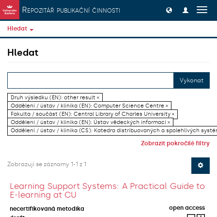
Přeskočit na obsah
Repozitář publikační činnosti
Přep
navig
Hledat
Hledat
Vykonat
Druh výsledku (EN): other result ×
Oddělení / ústav / klinika (EN): Computer Science Centre ×
Fakulta / součást (EN): Central Library of Charles University ×
Oddělení / ústav / klinika (EN): Ústav vědeckých informací ×
Oddělení / ústav / klinika (CS): Katedra distribuovaných a spolehlivých systé
Zobrazit pokročilé filtry
Zobrazují se záznamy 1-1 z 1
Learning Support Systems: A Practical Guide to
E-learning at CU
open access
necertifikovaná metodika