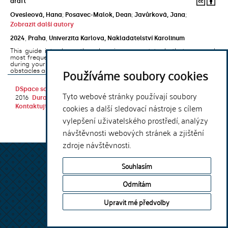
draft
Ovesleová, Hana
;
Posavec-Malok, Dean
;
Javůrková, Jana
;
Zobrazit další autory
2024
,
Praha
,
Univerzita Karlova, Nakladatelství Karolinum
This guide introduces the e-learning support tools that are used
most frequently at Charles University and that you may encounter
during your studies. It will also help you to avoid the most common
Používáme soubory cookies
obstacles associated ...
DSpace software
copyright © 2002-
Theme by
Tyto webové stránky používají soubory
2016
DuraSpace
cookies a další sledovací nástroje s cílem
Kontaktujte nás
|
Vyjádření názoru
vylepšení uživatelského prostředí, analýzy
návštěvnosti webových stránek a zjištění
zdroje návštěvnosti.
Souhlasím
Odmítám
Upravit mé předvolby