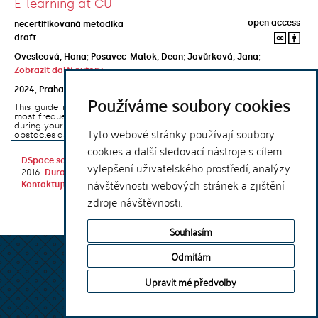
E-learning at CU
open access
necertifikovaná metodika
draft
Ovesleová, Hana
;
Posavec-Malok, Dean
;
Javůrková, Jana
;
Zobrazit další autory
2024
,
Praha
,
Univerzita Karlova, Nakladatelství Karolinum
Používáme soubory cookies
This guide introduces the e-learning support tools that are used
most frequently at Charles University and that you may encounter
during your studies. It will also help you to avoid the most common
Tyto webové stránky používají soubory
obstacles associated ...
cookies a další sledovací nástroje s cílem
DSpace software
copyright © 2002-
Theme by
vylepšení uživatelského prostředí, analýzy
2016
DuraSpace
návštěvnosti webových stránek a zjištění
Kontaktujte nás
|
Vyjádření názoru
zdroje návštěvnosti.
Souhlasím
Odmítám
Upravit mé předvolby