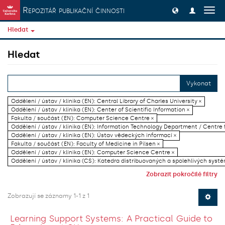
Přeskočit na obsah
Repozitář publikační činnosti
Přep
navig
Hledat
Hledat
Vykonat
Oddělení / ústav / klinika (EN): Central Library of Charles University ×
Oddělení / ústav / klinika (EN): Center of Scientific Information ×
Fakulta / součást (EN): Computer Science Centre ×
Oddělení / ústav / klinika (EN): Information Technology Department / Centre
Oddělení / ústav / klinika (EN): Ústav vědeckých informací ×
Fakulta / součást (EN): Faculty of Medicine in Pilsen ×
Oddělení / ústav / klinika (EN): Computer Science Centre ×
Oddělení / ústav / klinika (CS): Katedra distribuovaných a spolehlivých systé
Zobrazit pokročilé filtry
Zobrazují se záznamy 1-1 z 1
Learning Support Systems: A Practical Guide to