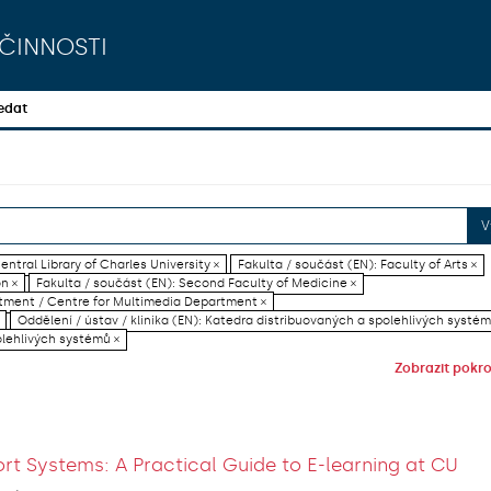
činnosti
edat
V
entral Library of Charles University ×
Fakulta / součást (EN): Faculty of Arts ×
on ×
Fakulta / součást (EN): Second Faculty of Medicine ×
artment / Centre for Multimedia Department ×
Oddělení / ústav / klinika (EN): Katedra distribuovaných a spolehlivých systém
olehlivých systémů ×
Zobrazit pokroč
rt Systems: A Practical Guide to E-learning at CU