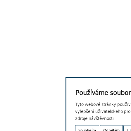
Používáme soubor
Tyto webové stránky používaj
vylepšení uživatelského pro
zdroje návštěvnosti.
Souhlasím
Odmítám
Up