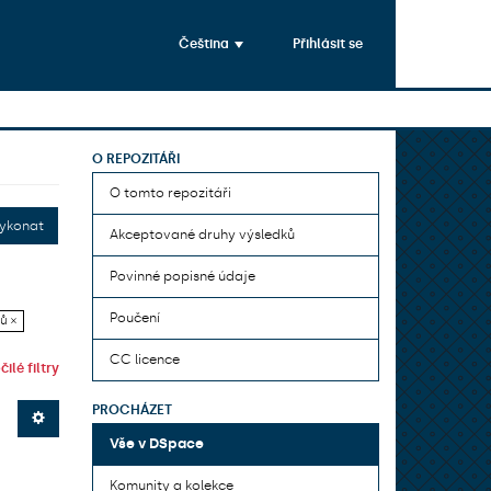
Čeština
Přihlásit se
O REPOZITÁŘI
O tomto repozitáři
ykonat
Akceptované druhy výsledků
Povinné popisné údaje
Poučení
ů ×
CC licence
ilé filtry
PROCHÁZET
Vše v DSpace
Komunity a kolekce