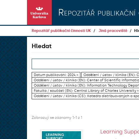
Přeskočit na obsah
Repozitář publikační 
Repozitář publikační činnosti UK
Jiná pracoviště
Hl
Hledat
Datum publikování: 2024 ×
Oddělení / ústav / klinika (EN): C
Oddělení / ústav / klinika (EN): Center of Scientific Informati
Oddělení / ústav / klinika (EN): Information Technology Dep
Fakulta / součást (EN): Central Library of Charles University ×
Oddělení / ústav / klinika (CS): Katedra distribuovaných a sp
Zobrazují se záznamy 1-1 z 1
Learning Suppo