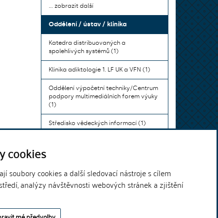
... zobrazit další
Oddělení / ústav / klinika
Katedra distribuovaných a
spolehlivých systémů (1)
Klinika adiktologie 1. LF UK a VFN (1)
Oddělení výpočetní techniky/Centrum
podpory multimediálních forem výuky
(1)
Středisko vědeckých informací (1)
Ústav bohemistiky pro cizince a
y cookies
komunikace neslyšících (1)
... zobrazit další
í soubory cookies a další sledovací nástroje s cílem
středí, analýzy návštěvnosti webových stránek a zjištění
Theme by
ravit mé předvolby