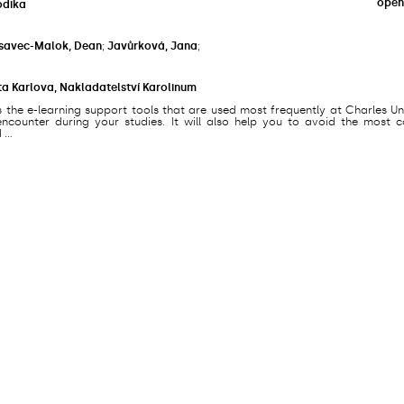
open
odika
savec-Malok, Dean
;
Javůrková, Jana
;
ta Karlova, Nakladatelství Karolinum
s the e-learning support tools that are used most frequently at Charles Un
counter during your studies. It will also help you to avoid the most
...