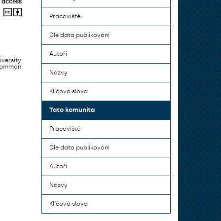
 access
Pracoviště
Dle data publikování
Autoři
iversity
 common
Názvy
Klíčová slova
Tato komunita
Pracoviště
Dle data publikování
Autoři
Názvy
Klíčová slova