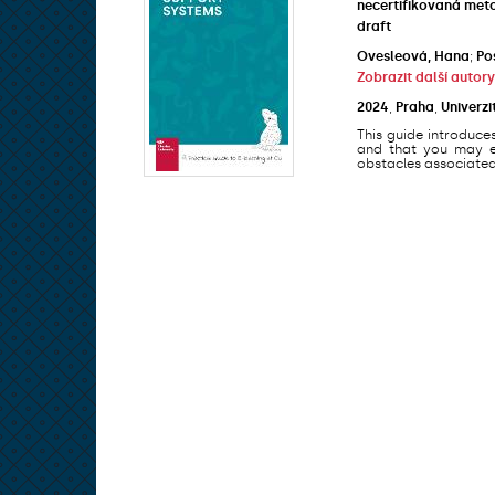
necertifikovaná met
draft
Ovesleová, Hana
;
Po
Zobrazit další autory
2024
,
Praha
,
Univerzi
This guide introduce
and that you may en
obstacles associated 