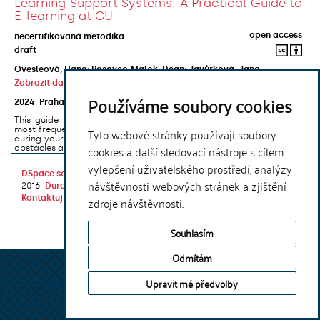
Learning Support Systems: A Practical Guide to
E-learning at CU
open access
necertifikovaná metodika
draft
Ovesleová, Hana
;
Posavec-Malok, Dean
;
Javůrková, Jana
;
Zobrazit další autory
Používáme soubory cookies
2024
,
Praha
,
Univerzita Karlova, Nakladatelství Karolinum
This guide introduces the e-learning support tools that are used
most frequently at Charles University and that you may encounter
Tyto webové stránky používají soubory
during your studies. It will also help you to avoid the most common
cookies a další sledovací nástroje s cílem
obstacles associated ...
vylepšení uživatelského prostředí, analýzy
DSpace software
copyright © 2002-
Theme by
návštěvnosti webových stránek a zjištění
2016
DuraSpace
Kontaktujte nás
|
Vyjádření názoru
zdroje návštěvnosti.
Souhlasím
Odmítám
Upravit mé předvolby