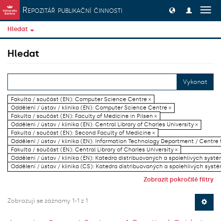
Přeskočit na obsah
Repozitář publikační činnosti
Přep
navig
Hledat
Hledat
Vykonat
Fakulta / součást (EN): Computer Science Centre ×
Oddělení / ústav / klinika (EN): Computer Science Centre ×
Fakulta / součást (EN): Faculty of Medicine in Pilsen ×
Oddělení / ústav / klinika (EN): Central Library of Charles University ×
Fakulta / součást (EN): Second Faculty of Medicine ×
Oddělení / ústav / klinika (EN): Information Technology Department / Centre
Fakulta / součást (EN): Central Library of Charles University ×
Oddělení / ústav / klinika (EN): Katedra distribuovaných a spolehlivých systé
Oddělení / ústav / klinika (CS): Katedra distribuovaných a spolehlivých systé
Zobrazit pokročilé filtry
Zobrazují se záznamy 1-1 z 1