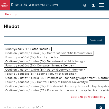
Přeskočit na obsah
Repozitář publikační činnosti
Přep
navig
Hledat
Hledat
Vykonat
Druh výsledku (EN): other result ×
Oddělení / ústav / klinika (EN): Center of Scientific Information ×
Fakulta / součást (EN): Faculty of Arts ×
Oddělení / ústav / klinika (EN): Department of Addictology ×
Fakulta / součást (EN): Computer Science Centre ×
Oddělení / ústav / klinika (EN): Ústav vědeckých informací ×
Fakulta / součást (EN): Second Faculty of Medicine ×
Oddělení / ústav / klinika (EN): Information Technology Department / Centre
Fakulta / součást (EN): Central Library of Charles University ×
Oddělení / ústav / klinika (EN): Katedra distribuovaných a spolehlivých systé
Oddělení / ústav / klinika (CS): Katedra distribuovaných a spolehlivých systé
Zobrazit pokročilé filtry
Zobrazují se záznamy 1-1 z 1