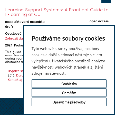
Learning Support Systems: A Practical Guide to
E-learning at CU
open access
necertifikovaná metodika
draft
Ovesleová, Hana
;
Posavec-Malok, Dean
;
Javůrková, Jana
;
Používáme soubory cookies
Zobrazit další autory
2024
,
Praha
,
Univerzita Karlova, Nakladatelství Karolinum
Tyto webové stránky používají soubory
This guide introduces the e-learning support tools that are used
cookies a další sledovací nástroje s cílem
most frequently at Charles University and that you may encounter
during your studies. It will also help you to avoid the most common
vylepšení uživatelského prostředí, analýzy
obstacles associated ...
návštěvnosti webových stránek a zjištění
DSpace software
copyright © 2002-
Theme by
zdroje návštěvnosti.
2016
DuraSpace
Kontaktujte nás
|
Vyjádření názoru
Souhlasím
Odmítám
Upravit mé předvolby