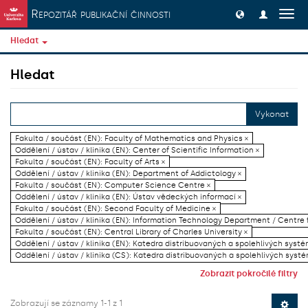
Přeskočit na obsah
Repozitář publikační činnosti
Přep
navig
Hledat
Hledat
Vykonat
Fakulta / součást (EN): Faculty of Mathematics and Physics ×
Oddělení / ústav / klinika (EN): Center of Scientific Information ×
Fakulta / součást (EN): Faculty of Arts ×
Oddělení / ústav / klinika (EN): Department of Addictology ×
Fakulta / součást (EN): Computer Science Centre ×
Oddělení / ústav / klinika (EN): Ústav vědeckých informací ×
Fakulta / součást (EN): Second Faculty of Medicine ×
Oddělení / ústav / klinika (EN): Information Technology Department / Centre
Fakulta / součást (EN): Central Library of Charles University ×
Oddělení / ústav / klinika (EN): Katedra distribuovaných a spolehlivých systé
Oddělení / ústav / klinika (CS): Katedra distribuovaných a spolehlivých systé
Zobrazit pokročilé filtry
Zobrazují se záznamy 1-1 z 1