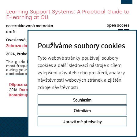
Learning Support Systems: A Practical Guide to
E-learning at CU
open access
necertifikovaná metodika
draft
Ovesleová, Hana
;
Posavec-Malok, Dean
;
Javůrková, Jana
;
Používáme soubory cookies
Zobrazit další autory
2024
,
Praha
,
Univerzita Karlova, Nakladatelství Karolinum
Tyto webové stránky používají soubory
This guide introduces the e-learning support tools that are used
cookies a další sledovací nástroje s cílem
most frequently at Charles University and that you may encounter
during your studies. It will also help you to avoid the most common
vylepšení uživatelského prostředí, analýzy
obstacles associated ...
návštěvnosti webových stránek a zjištění
DSpace software
copyright © 2002-
Theme by
zdroje návštěvnosti.
2016
DuraSpace
Kontaktujte nás
|
Vyjádření názoru
Souhlasím
Odmítám
Upravit mé předvolby