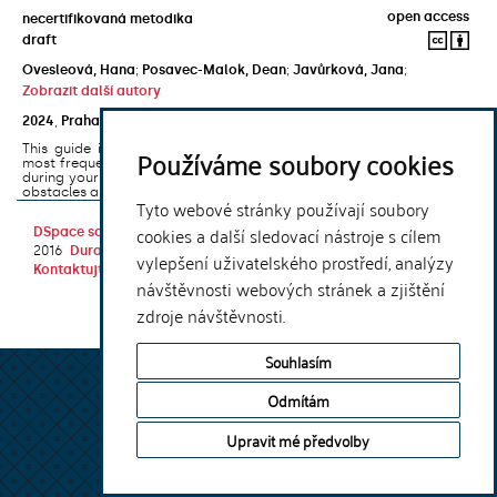
open access
necertifikovaná metodika
draft
Ovesleová, Hana
;
Posavec-Malok, Dean
;
Javůrková, Jana
;
Zobrazit další autory
2024
,
Praha
,
Univerzita Karlova, Nakladatelství Karolinum
This guide introduces the e-learning support tools that are used
Používáme soubory cookies
most frequently at Charles University and that you may encounter
during your studies. It will also help you to avoid the most common
obstacles associated ...
Tyto webové stránky používají soubory
cookies a další sledovací nástroje s cílem
DSpace software
copyright © 2002-
Theme by
2016
DuraSpace
vylepšení uživatelského prostředí, analýzy
Kontaktujte nás
|
Vyjádření názoru
návštěvnosti webových stránek a zjištění
zdroje návštěvnosti.
Souhlasím
Odmítám
Upravit mé předvolby