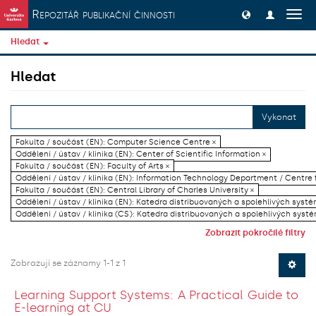
Přeskočit na obsah
Repozitář publikační činnosti
Přep
navig
Hledat
Hledat
Vykonat
Fakulta / součást (EN): Computer Science Centre ×
Oddělení / ústav / klinika (EN): Center of Scientific Information ×
Fakulta / součást (EN): Faculty of Arts ×
Oddělení / ústav / klinika (EN): Information Technology Department / Centre
Fakulta / součást (EN): Central Library of Charles University ×
Oddělení / ústav / klinika (EN): Katedra distribuovaných a spolehlivých systé
Oddělení / ústav / klinika (CS): Katedra distribuovaných a spolehlivých systé
Zobrazit pokročilé filtry
Zobrazují se záznamy 1-1 z 1
Learning Support Systems: A Practical Guide to
E-learning at CU