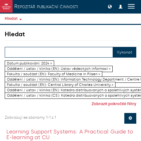
Přeskočit na obsah
Repozitář publikační činnosti
Přep
navig
Hledat
Hledat
Vykonat
Datum publikování: 2024 ×
Oddělení / ústav / klinika (EN): Ústav vědeckých informací ×
Fakulta / součást (EN): Faculty of Medicine in Pilsen ×
Oddělení / ústav / klinika (EN): Information Technology Department / Centre
Fakulta / součást (EN): Central Library of Charles University ×
Oddělení / ústav / klinika (EN): Katedra distribuovaných a spolehlivých systé
Oddělení / ústav / klinika (CS): Katedra distribuovaných a spolehlivých systé
Zobrazit pokročilé filtry
Zobrazují se záznamy 1-1 z 1
Learning Support Systems: A Practical Guide to
E-learning at CU