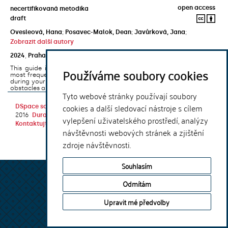
open access
necertifikovaná metodika
draft
Ovesleová, Hana
;
Posavec-Malok, Dean
;
Javůrková, Jana
;
Zobrazit další autory
2024
,
Praha
,
Univerzita Karlova, Nakladatelství Karolinum
This guide introduces the e-learning support tools that are used
Používáme soubory cookies
most frequently at Charles University and that you may encounter
during your studies. It will also help you to avoid the most common
obstacles associated ...
Tyto webové stránky používají soubory
cookies a další sledovací nástroje s cílem
DSpace software
copyright © 2002-
Theme by
2016
DuraSpace
vylepšení uživatelského prostředí, analýzy
Kontaktujte nás
|
Vyjádření názoru
návštěvnosti webových stránek a zjištění
zdroje návštěvnosti.
Souhlasím
Odmítám
Upravit mé předvolby