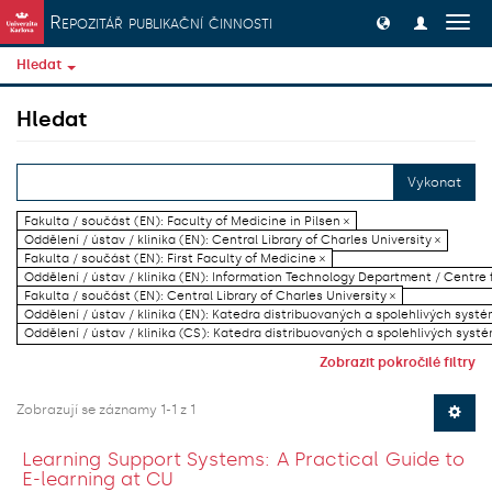
Přeskočit na obsah
Repozitář publikační činnosti
Přep
navig
Hledat
Hledat
Vykonat
Fakulta / součást (EN): Faculty of Medicine in Pilsen ×
Oddělení / ústav / klinika (EN): Central Library of Charles University ×
Fakulta / součást (EN): First Faculty of Medicine ×
Oddělení / ústav / klinika (EN): Information Technology Department / Centre
Fakulta / součást (EN): Central Library of Charles University ×
Oddělení / ústav / klinika (EN): Katedra distribuovaných a spolehlivých systé
Oddělení / ústav / klinika (CS): Katedra distribuovaných a spolehlivých systé
Zobrazit pokročilé filtry
Zobrazují se záznamy 1-1 z 1
Learning Support Systems: A Practical Guide to
E-learning at CU