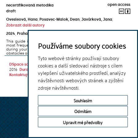
open access
necertifikovaná metodika
draft
Ovesleová, Hana
;
Posavec-Malok, Dean
;
Javůrková, Jana
;
Zobrazit další autory
2024
,
Praha
,
Univerzita Karlova, Nakladatelství Karolinum
This guide introduces the e-learning support tools that are used
Používáme soubory cookies
most frequently at Charles University and that you may encounter
during your studies. It will also help you to avoid the most common
obstacles associated ...
Tyto webové stránky používají soubory
cookies a další sledovací nástroje s cílem
DSpace software
copyright © 2002-
Theme by
2016
DuraSpace
vylepšení uživatelského prostředí, analýzy
Kontaktujte nás
|
Vyjádření názoru
návštěvnosti webových stránek a zjištění
zdroje návštěvnosti.
Souhlasím
Odmítám
Upravit mé předvolby