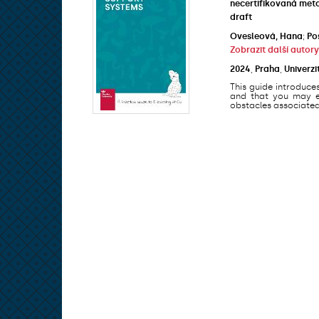
necertifikovaná met
draft
Ovesleová, Hana
;
Po
Zobrazit další autory
2024
,
Praha
,
Univerzi
This guide introduce
and that you may en
obstacles associated 