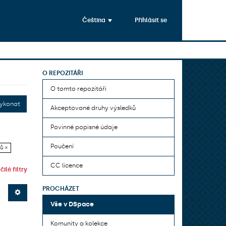
Čeština
Přihlásit se
O REPOZITÁŘI
O tomto repozitáři
ykonat
Akceptované druhy výsledků
Povinné popisné údaje
Poučení
ů ×
CC licence
ilé filtry
PROCHÁZET
Vše v DSpace
Komunity a kolekce