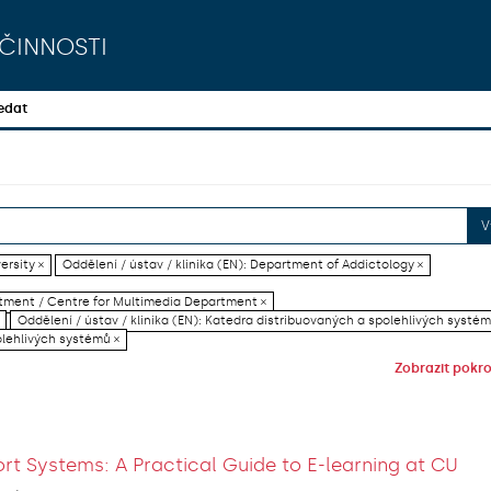
činnosti
edat
V
ersity ×
Oddělení / ústav / klinika (EN): Department of Addictology ×
artment / Centre for Multimedia Department ×
Oddělení / ústav / klinika (EN): Katedra distribuovaných a spolehlivých systém
olehlivých systémů ×
Zobrazit pokroč
rt Systems: A Practical Guide to E-learning at CU