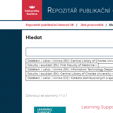
Přeskočit na obsah
Repozitář publikační 
Repozitář publikační činnosti UK
Jiná pracoviště
Hl
Hledat
Oddělení / ústav / klinika (EN): Central Library of Charles Univ
Fakulta / součást (EN): First Faculty of Medicine ×
Oddělení / ústav / klinika (EN): Information Technology Dep
Fakulta / součást (EN): Central Library of Charles University ×
Oddělení / ústav / klinika (CS): Katedra distribuovaných a sp
Zobrazují se záznamy 1-1 z 1
Learning Suppo