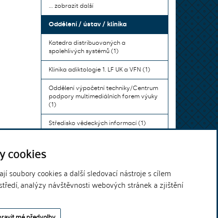
... zobrazit další
Oddělení / ústav / klinika
Katedra distribuovaných a
spolehlivých systémů (1)
Klinika adiktologie 1. LF UK a VFN (1)
Oddělení výpočetní techniky/Centrum
podpory multimediálních forem výuky
(1)
Středisko vědeckých informací (1)
Ústav bohemistiky pro cizince a
y cookies
komunikace neslyšících (1)
... zobrazit další
í soubory cookies a další sledovací nástroje s cílem
středí, analýzy návštěvnosti webových stránek a zjištění
Theme by
ravit mé předvolby