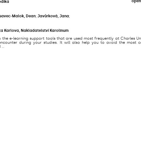
open
odika
savec-Malok, Dean
;
Javůrková, Jana
;
ta Karlova, Nakladatelství Karolinum
s the e-learning support tools that are used most frequently at Charles Un
counter during your studies. It will also help you to avoid the most
...