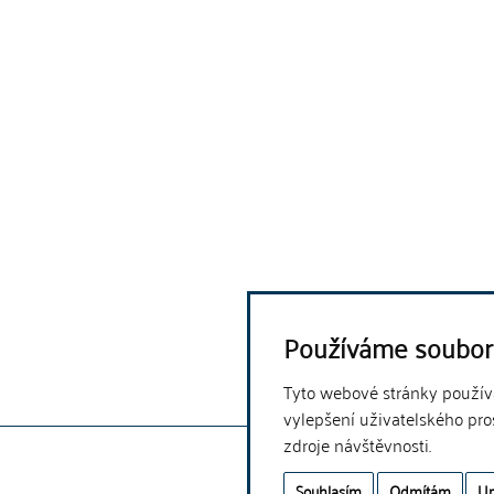
Používáme soubor
Tyto webové stránky používaj
vylepšení uživatelského pro
zdroje návštěvnosti.
Souhlasím
Odmítám
Up