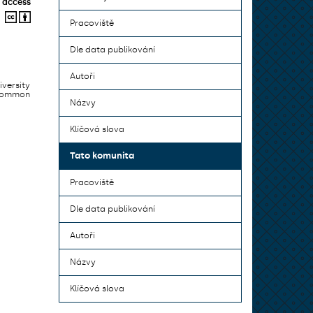
 access
Pracoviště
Dle data publikování
Autoři
iversity
 common
Názvy
Klíčová slova
Tato komunita
Pracoviště
Dle data publikování
Autoři
Názvy
Klíčová slova