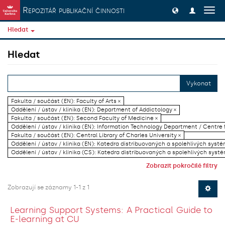
Přeskočit na obsah
Repozitář publikační činnosti
Přep
navig
Hledat
Hledat
Vykonat
Fakulta / součást (EN): Faculty of Arts ×
Oddělení / ústav / klinika (EN): Department of Addictology ×
Fakulta / součást (EN): Second Faculty of Medicine ×
Oddělení / ústav / klinika (EN): Information Technology Department / Centre
Fakulta / součást (EN): Central Library of Charles University ×
Oddělení / ústav / klinika (EN): Katedra distribuovaných a spolehlivých systé
Oddělení / ústav / klinika (CS): Katedra distribuovaných a spolehlivých systé
Zobrazit pokročilé filtry
Zobrazují se záznamy 1-1 z 1
Learning Support Systems: A Practical Guide to
E-learning at CU