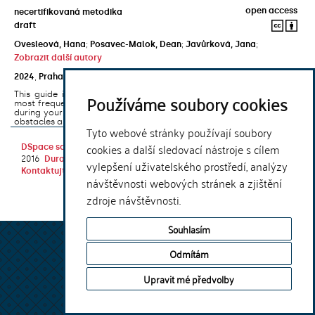
open access
necertifikovaná metodika
draft
Ovesleová, Hana
;
Posavec-Malok, Dean
;
Javůrková, Jana
;
Zobrazit další autory
2024
,
Praha
,
Univerzita Karlova, Nakladatelství Karolinum
This guide introduces the e-learning support tools that are used
Používáme soubory cookies
most frequently at Charles University and that you may encounter
during your studies. It will also help you to avoid the most common
obstacles associated ...
Tyto webové stránky používají soubory
cookies a další sledovací nástroje s cílem
DSpace software
copyright © 2002-
Theme by
2016
DuraSpace
vylepšení uživatelského prostředí, analýzy
Kontaktujte nás
|
Vyjádření názoru
návštěvnosti webových stránek a zjištění
zdroje návštěvnosti.
Souhlasím
Odmítám
Upravit mé předvolby