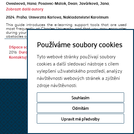
Ovesleová, Hana
;
Posavec-Malok, Dean
;
Javůrková, Jana
;
Zobrazit další autory
2024
,
Praha
,
Univerzita Karlova, Nakladatelství Karolinum
This guide introduces the e-learning support tools that are used
most frequently at Charles University and that you may encounter
during your studies. It will also help you to avoid the most common
obstacles associated ...
Používáme soubory cookies
DSpace software
copyright © 2002-
Theme by
2016
DuraSpace
Tyto webové stránky používají soubory
Kontaktujte nás
|
Vyjádření názoru
cookies a další sledovací nástroje s cílem
vylepšení uživatelského prostředí, analýzy
návštěvnosti webových stránek a zjištění
zdroje návštěvnosti.
Souhlasím
Odmítám
Upravit mé předvolby