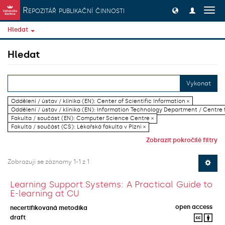
Přeskočit na obsah
Repozitář publikační činnosti
Přep
navig
Hledat
Hledat
Vykonat
Oddělení / ústav / klinika (EN): Center of Scientific Information ×
Oddělení / ústav / klinika (EN): Information Technology Department / Centre
Fakulta / součást (EN): Computer Science Centre ×
Fakulta / součást (CS): Lékařská fakulta v Plzni ×
Zobrazit pokročilé filtry
Zobrazují se záznamy 1-1 z 1
Learning Support Systems: A Practical Guide to
E-learning at CU
open access
necertifikovaná metodika
draft