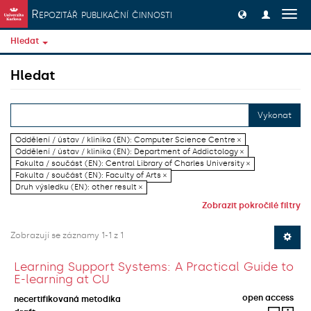
Přeskočit na obsah
Repozitář publikační činnosti
Přep
navig
Hledat
Hledat
Vykonat
Oddělení / ústav / klinika (EN): Computer Science Centre ×
Oddělení / ústav / klinika (EN): Department of Addictology ×
Fakulta / součást (EN): Central Library of Charles University ×
Fakulta / součást (EN): Faculty of Arts ×
Druh výsledku (EN): other result ×
Zobrazit pokročilé filtry
Zobrazují se záznamy 1-1 z 1
Learning Support Systems: A Practical Guide to
E-learning at CU
open access
necertifikovaná metodika