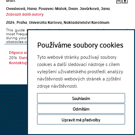
draft
Ovesleová, Hana
;
Posavec-Malok, Dean
;
Javůrková, Jana
;
Zobrazit další autory
2024
,
Praha
,
Univerzita Karlova, Nakladatelství Karolinum
This guide introduces the e-learning support tools that are used
most frequently at Charles University and that you may encounter
during your studies. It will also help you to avoid the most common
Používáme soubory cookies
obstacles associated ...
DSpace software
copyright © 2002-
Theme by
Tyto webové stránky používají soubory
2016
DuraSpace
cookies a další sledovací nástroje s cílem
Kontaktujte nás
|
Vyjádření názoru
vylepšení uživatelského prostředí, analýzy
návštěvnosti webových stránek a zjištění
zdroje návštěvnosti.
Souhlasím
Odmítám
Upravit mé předvolby