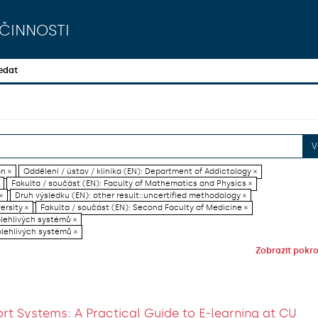
činnosti
edat
V
on ×
Oddělení / ústav / klinika (EN): Department of Addictology ×
Fakulta / součást (EN): Faculty of Mathematics and Physics ×
×
Druh výsledku (EN): other result::uncertified methodology ×
ersity ×
Fakulta / součást (EN): Second Faculty of Medicine ×
olehlivých systémů ×
olehlivých systémů ×
Zobrazit pokroč
rt Systems: A Practical Guide to E-learning at CU