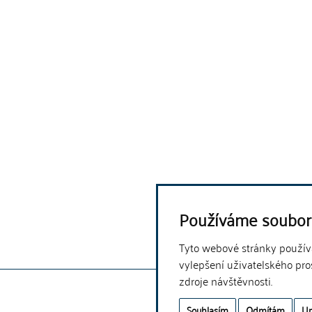
Používáme soubor
Tyto webové stránky používaj
vylepšení uživatelského pro
zdroje návštěvnosti.
Souhlasím
Odmítám
Up