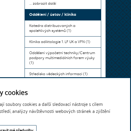
... zobrazit další
Oddělení / ústav / klinika
Katedra distribuovaných a
spolehlivých systémů (1)
Klinika adiktologie 1. LF UK a VFN (1)
Oddělení výpočetní techniky/Centrum
podpory multimediálních forem výuky
(1)
Středisko vědeckých informací (1)
Ústav bohemistiky pro cizince a
y cookies
komunikace neslyšících (1)
... zobrazit další
í soubory cookies a další sledovací nástroje s cílem
středí, analýzy návštěvnosti webových stránek a zjištění
Theme by
ravit mé předvolby