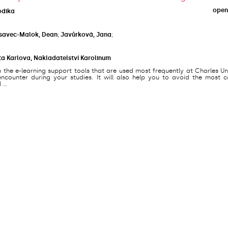
open
odika
savec-Malok, Dean
;
Javůrková, Jana
;
ta Karlova, Nakladatelství Karolinum
s the e-learning support tools that are used most frequently at Charles Un
counter during your studies. It will also help you to avoid the most
...