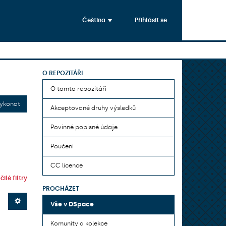
Čeština
Přihlásit se
O REPOZITÁŘI
O tomto repozitáři
ykonat
Akceptované druhy výsledků
Povinné popisné údaje
Poučení
CC licence
ilé filtry
PROCHÁZET
Vše v DSpace
Komunity a kolekce