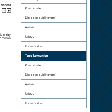
 access
Pracoviště
Dle data publikování
Autoři
iversity
Názvy
 common
Klíčová slova
Tato komunita
Pracoviště
Dle data publikování
Autoři
Názvy
Klíčová slova