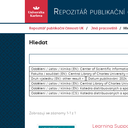
Přeskočit na obsah
Repozitář publikační 
Repozitář publikační činnosti UK
Jiná pracoviště
Hl
Hledat
Oddělení / ústav / klinika (EN): Center of Scientific Informati
Fakulta / součást (EN): Central Library of Charles University ×
Druh výsledku (EN): other result ×
Datum publikování: 2024 
Oddělení / ústav / klinika (EN): Central Library of Charles Univ
Oddělení / ústav / klinika (EN): Katedra distribuovaných a sp
Oddělení / ústav / klinika (CS): Katedra distribuovaných a sp
Zobrazují se záznamy 1-1 z 1
Learning Suppo