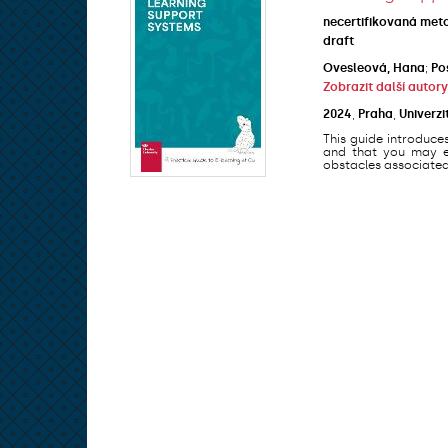
necertifikovaná met
draft
Ovesleová, Hana
;
Po
Zobrazit další autory
2024
,
Praha
,
Univerzi
This guide introduce
and that you may en
obstacles associated 