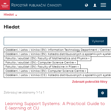
Přeskočit na obsah
Repozitář publikační činnosti
Přep
navig
Hledat
Hledat
Vykonat
Oddělení / ústav / klinika (EN): Information Technology Department / Centre
Oddělení / ústav / klinika (EN): Katedra distribuovaných a spolehlivých systé
Fakulta / součást (EN): Faculty of Mathematics and Physics ×
Fakulta / součást (EN): Computer Science Centre ×
Fakulta / součást (EN): Faculty of Medicine in Pilsen ×
Oddělení / ústav / klinika (EN): Computer Science Centre ×
Oddělení / ústav / klinika (CS): Katedra distribuovaných a spolehlivých systé
Zobrazit pokročilé filtry
Zobrazují se záznamy 1-1 z 1
Learning Support Systems: A Practical Guide to
E-learning at CU