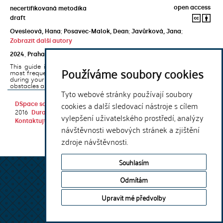
open access
necertifikovaná metodika
draft
Ovesleová, Hana
;
Posavec-Malok, Dean
;
Javůrková, Jana
;
Zobrazit další autory
2024
,
Praha
,
Univerzita Karlova, Nakladatelství Karolinum
This guide introduces the e-learning support tools that are used
Používáme soubory cookies
most frequently at Charles University and that you may encounter
during your studies. It will also help you to avoid the most common
obstacles associated ...
Tyto webové stránky používají soubory
cookies a další sledovací nástroje s cílem
DSpace software
copyright © 2002-
Theme by
2016
DuraSpace
vylepšení uživatelského prostředí, analýzy
Kontaktujte nás
|
Vyjádření názoru
návštěvnosti webových stránek a zjištění
zdroje návštěvnosti.
Souhlasím
Odmítám
Upravit mé předvolby