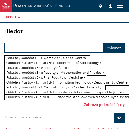
Přeskočit na obsah
Repozitář publikační činnosti
Přep
navig
Hledat
Hledat
Vykonat
Fakulta / součást (EN): Computer Science Centre ×
Oddělení / ústav / klinika (EN): Department of Addictology ×
Fakulta / součást (EN): Faculty of Arts ×
Fakulta / součást (EN): Faculty of Mathematics and Physics ×
Fakulta / součást (EN): First Faculty of Medicine ×
Oddělení / ústav / klinika (EN): Information Technology Department / Centre
Fakulta / součást (EN): Central Library of Charles University ×
Oddělení / ústav / klinika (EN): Katedra distribuovaných a spolehlivých systé
Oddělení / ústav / klinika (CS): Katedra distribuovaných a spolehlivých systé
Zobrazit pokročilé filtry
Zobrazují se záznamy 1-1 z 1