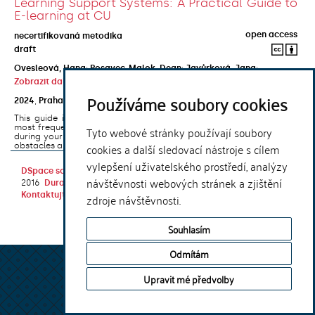
Learning Support Systems: A Practical Guide to
E-learning at CU
open access
necertifikovaná metodika
draft
Ovesleová, Hana
;
Posavec-Malok, Dean
;
Javůrková, Jana
;
Zobrazit další autory
Používáme soubory cookies
2024
,
Praha
,
Univerzita Karlova, Nakladatelství Karolinum
This guide introduces the e-learning support tools that are used
most frequently at Charles University and that you may encounter
Tyto webové stránky používají soubory
during your studies. It will also help you to avoid the most common
cookies a další sledovací nástroje s cílem
obstacles associated ...
vylepšení uživatelského prostředí, analýzy
DSpace software
copyright © 2002-
Theme by
návštěvnosti webových stránek a zjištění
2016
DuraSpace
Kontaktujte nás
|
Vyjádření názoru
zdroje návštěvnosti.
Souhlasím
Odmítám
Upravit mé předvolby