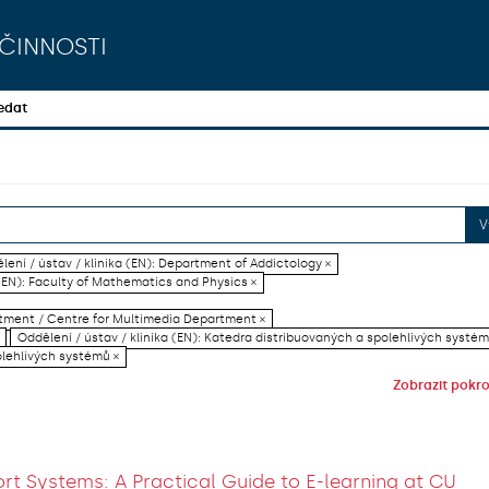
činnosti
edat
V
lení / ústav / klinika (EN): Department of Addictology ×
(EN): Faculty of Mathematics and Physics ×
artment / Centre for Multimedia Department ×
Oddělení / ústav / klinika (EN): Katedra distribuovaných a spolehlivých systém
olehlivých systémů ×
Zobrazit pokroč
rt Systems: A Practical Guide to E-learning at CU