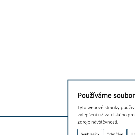
Používáme soubor
Tyto webové stránky používaj
vylepšení uživatelského pro
zdroje návštěvnosti.
Souhlasím
Odmítám
Up