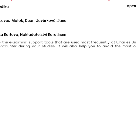
open
odika
savec-Malok, Dean
;
Javůrková, Jana
;
ta Karlova, Nakladatelství Karolinum
s the e-learning support tools that are used most frequently at Charles Un
counter during your studies. It will also help you to avoid the most
...