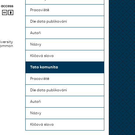
 access
Pracoviště
Dle data publikování
Autoři
iversity
Názvy
 common
Klíčová slova
Tato komunita
Pracoviště
Dle data publikování
Autoři
Názvy
Klíčová slova