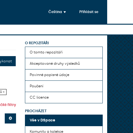
Čeština
Přihlásit se
O REPOZITÁŘI
O tomto repozitáři
ykonat
Akceptované druhy výsledků
Povinné popisné údaje
Poučení
ů ×
CC licence
ilé filtry
PROCHÁZET
Vše v DSpace
Komunity a kolekce