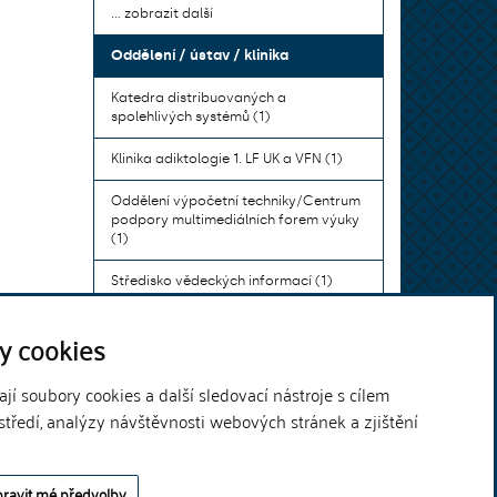
... zobrazit další
Oddělení / ústav / klinika
Katedra distribuovaných a
spolehlivých systémů (1)
Klinika adiktologie 1. LF UK a VFN (1)
Oddělení výpočetní techniky/Centrum
podpory multimediálních forem výuky
(1)
Středisko vědeckých informací (1)
Ústav bohemistiky pro cizince a
y cookies
komunikace neslyšících (1)
... zobrazit další
í soubory cookies a další sledovací nástroje s cílem
středí, analýzy návštěvnosti webových stránek a zjištění
Theme by
ravit mé předvolby