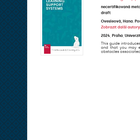
necertifikovaná met
draft
Ovesleová, Hana
;
Po
Zobrazit další autory
2024
,
Praha
,
Univerzi
This guide introduce
and that you may en
obstacles associated 