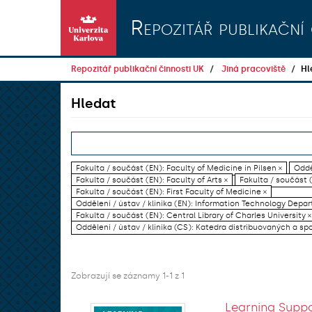
Přeskočit na obsah
Repozitář publikační 
Repozitář publikační činnosti UK
Jiná pracoviště
Hl
Hledat
Fakulta / součást (EN): Faculty of Medicine in Pilsen ×
Oddě
Fakulta / součást (EN): Faculty of Arts ×
Fakulta / součást 
Fakulta / součást (EN): First Faculty of Medicine ×
Oddělení / ústav / klinika (EN): Information Technology Dep
Fakulta / součást (EN): Central Library of Charles University ×
Oddělení / ústav / klinika (CS): Katedra distribuovaných a sp
Zobrazují se záznamy 1-1 z 1
Learning Suppo