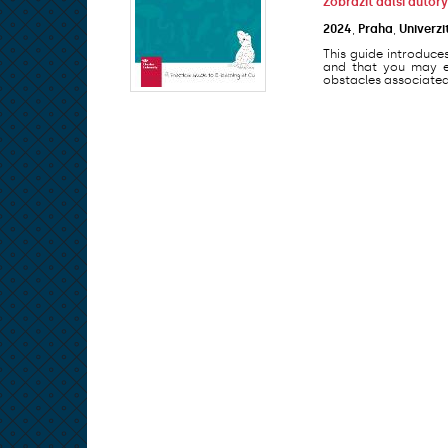
Zobrazit další autory
2024
,
Praha
,
Univerzi
This guide introduce
and that you may en
obstacles associated 