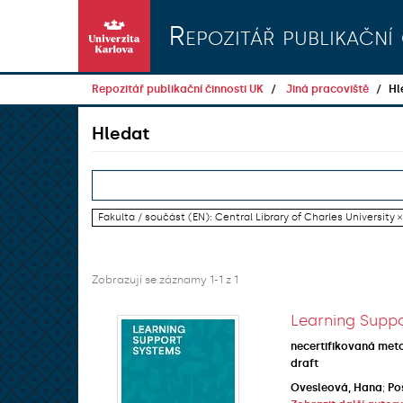
Přeskočit na obsah
Repozitář publikační 
Repozitář publikační činnosti UK
Jiná pracoviště
Hl
Hledat
Fakulta / součást (EN): Central Library of Charles University ×
Zobrazují se záznamy 1-1 z 1
Learning Suppo
necertifikovaná met
draft
Ovesleová, Hana
;
Po