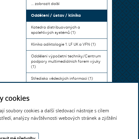
... zobrazit další
Oddělení / ústav / klinika
Katedra distribuovaných a
spolehlivých systémů (1)
Klinika adiktologie 1. LF UK a VFN (1)
Oddělení výpočetní techniky/Centrum
podpory multimediálních forem výuky
(1)
Středisko vědeckých informací (1)
Ústav bohemistiky pro cizince a
y cookies
komunikace neslyšících (1)
... zobrazit další
í soubory cookies a další sledovací nástroje s cílem
středí, analýzy návštěvnosti webových stránek a zjištění
Theme by
ravit mé předvolby