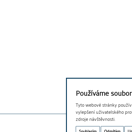
Používáme soubor
Tyto webové stránky používaj
vylepšení uživatelského pro
zdroje návštěvnosti.
Souhlasím
Odmítám
Up