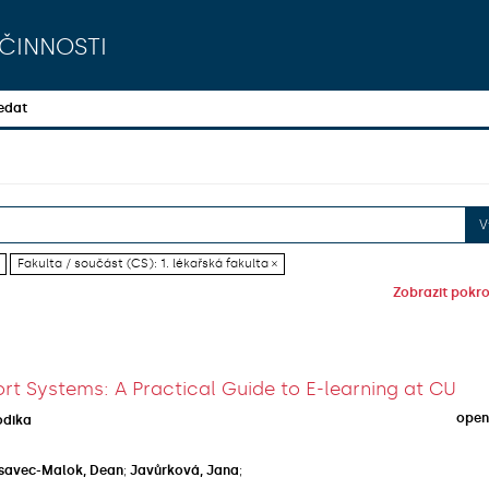
činnosti
edat
V
Fakulta / součást (CS): 1. lékařská fakulta ×
Zobrazit pokroč
rt Systems: A Practical Guide to E-learning at CU
open
odika
savec-Malok, Dean
;
Javůrková, Jana
;