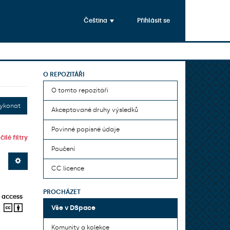
Čeština
Přihlásit se
O REPOZITÁŘI
O tomto repozitáři
ykonat
Akceptované druhy výsledků
Povinné popisné údaje
ilé filtry
Poučení
CC licence
PROCHÁZET
 access
Vše v DSpace
Komunity a kolekce