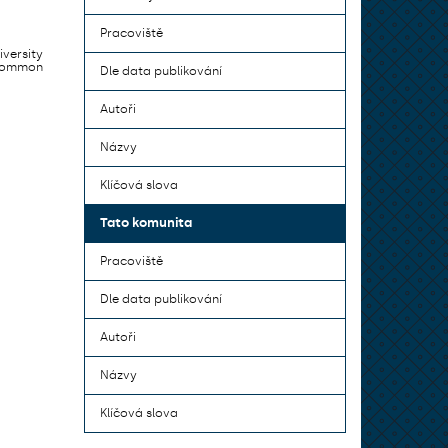
Pracoviště
iversity
 common
Dle data publikování
Autoři
Názvy
Klíčová slova
Tato komunita
Pracoviště
Dle data publikování
Autoři
Názvy
Klíčová slova