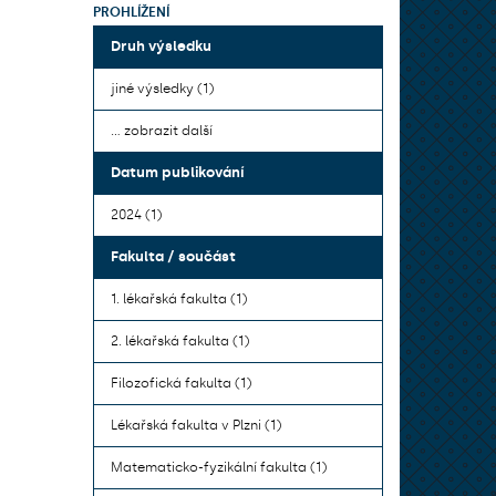
PROHLÍŽENÍ
Druh výsledku
jiné výsledky (1)
... zobrazit další
Datum publikování
2024 (1)
Fakulta / součást
1. lékařská fakulta (1)
2. lékařská fakulta (1)
Filozofická fakulta (1)
Lékařská fakulta v Plzni (1)
Matematicko-fyzikální fakulta (1)