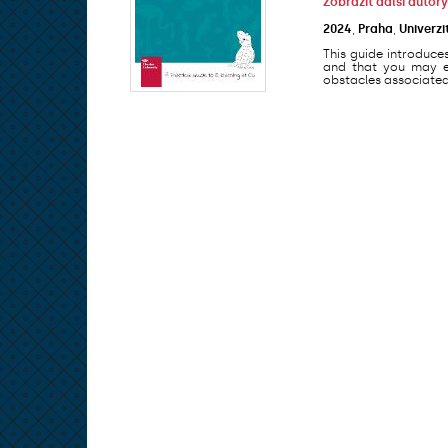
Zobrazit další autory
2024
,
Praha
,
Univerzi
This guide introduce
and that you may en
obstacles associated 