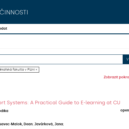
činnosti
edat
V
ékařská fakulta v Plzni ×
Zobrazit pokroč
rt Systems: A Practical Guide to E-learning at CU
open
odika
savec-Malok, Dean
;
Javůrková, Jana
;