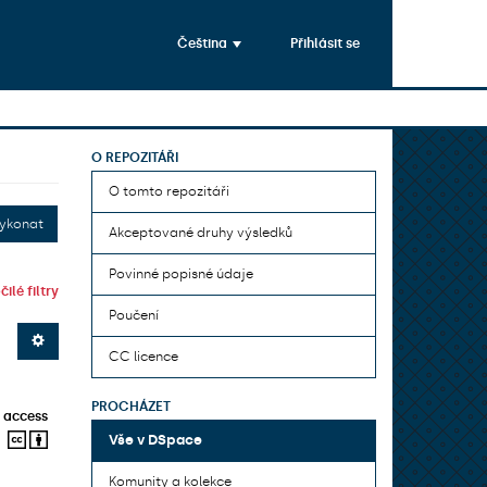
Čeština
Přihlásit se
O REPOZITÁŘI
O tomto repozitáři
ykonat
Akceptované druhy výsledků
Povinné popisné údaje
ilé filtry
Poučení
CC licence
PROCHÁZET
 access
Vše v DSpace
Komunity a kolekce