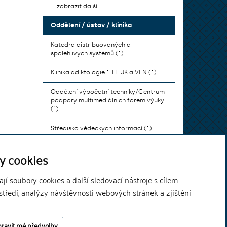
... zobrazit další
Oddělení / ústav / klinika
Katedra distribuovaných a
spolehlivých systémů (1)
Klinika adiktologie 1. LF UK a VFN (1)
Oddělení výpočetní techniky/Centrum
podpory multimediálních forem výuky
(1)
Středisko vědeckých informací (1)
Ústav bohemistiky pro cizince a
y cookies
komunikace neslyšících (1)
... zobrazit další
í soubory cookies a další sledovací nástroje s cílem
středí, analýzy návštěvnosti webových stránek a zjištění
Theme by
ravit mé předvolby