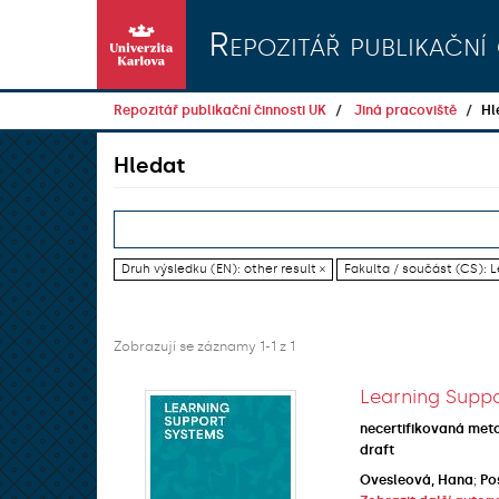
Přeskočit na obsah
Repozitář publikační 
Repozitář publikační činnosti UK
Jiná pracoviště
Hl
Hledat
Druh výsledku (EN): other result ×
Fakulta / součást (CS): L
Zobrazují se záznamy 1-1 z 1
Learning Suppo
necertifikovaná met
draft
Ovesleová, Hana
;
Po