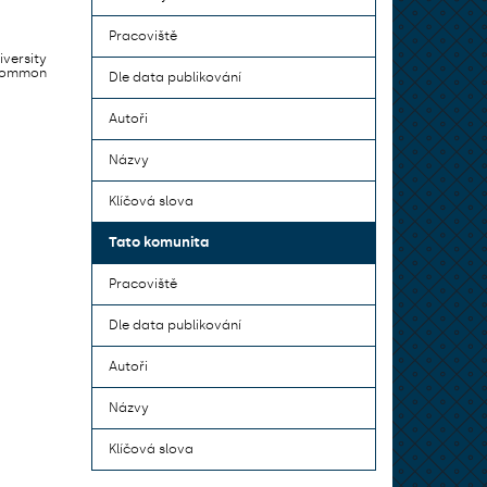
Pracoviště
iversity
 common
Dle data publikování
Autoři
Názvy
Klíčová slova
Tato komunita
Pracoviště
Dle data publikování
Autoři
Názvy
Klíčová slova