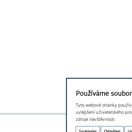
Používáme soubor
Tyto webové stránky používaj
vylepšení uživatelského pro
zdroje návštěvnosti.
Souhlasím
Odmítám
Up