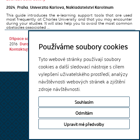
2024
,
Praha
,
Univerzita Karlova, Nakladatelství Karolinum
This guide introduces the e-learning support tools that are used
most frequently at Charles University and that you may encounter
during your studies. It will also help you to avoid the most common
obstacles associated ...
DSpace software
copyright © 2002-
Theme by
Používáme soubory cookies
2016
DuraSpace
Kontaktujte nás
|
Vyjádření názoru
Tyto webové stránky používají soubory
cookies a další sledovací nástroje s cílem
vylepšení uživatelského prostředí, analýzy
návštěvnosti webových stránek a zjištění
zdroje návštěvnosti.
Souhlasím
Odmítám
Upravit mé předvolby