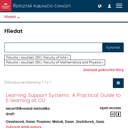
Přeskočit na obsah
Repozitář publikační činnosti
Přep
navig
Hledat
Hledat
Vykonat
Fakulta / součást (EN): Faculty of Arts ×
Fakulta / součást (EN): Faculty of Mathematics and Physics ×
Zobrazit pokročilé filtry
Zobrazují se záznamy 1-1 z 1
Learning Support Systems: A Practical Guide to
E-learning at CU
open access
necertifikovaná metodika
draft
Ovesleová, Hana
;
Posavec-Malok, Dean
;
Javůrková, Jana
;
Zobrazit další autory