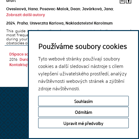
draft
Ovesleová, Hana
;
Posavec-Malok, Dean
;
Javůrková, Jana
;
Zobrazit další autory
2024
,
Praha
,
Univerzita Karlova, Nakladatelství Karolinum
This guide introduces the e-learning support tools that are used
most frequently at Charles University and that you may encounter
during your studies. It will also help you to avoid the most common
Používáme soubory cookies
obstacles associated ...
DSpace software
copyright © 2002-
Theme by
Tyto webové stránky používají soubory
2016
DuraSpace
cookies a další sledovací nástroje s cílem
Kontaktujte nás
|
Vyjádření názoru
vylepšení uživatelského prostředí, analýzy
návštěvnosti webových stránek a zjištění
zdroje návštěvnosti.
Souhlasím
Odmítám
Upravit mé předvolby