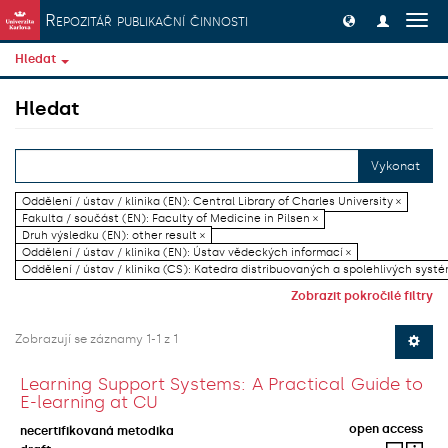
Přeskočit na obsah
Repozitář publikační činnosti
Přep
navig
Hledat
Hledat
Vykonat
Oddělení / ústav / klinika (EN): Central Library of Charles University ×
Fakulta / součást (EN): Faculty of Medicine in Pilsen ×
Druh výsledku (EN): other result ×
Oddělení / ústav / klinika (EN): Ústav vědeckých informací ×
Oddělení / ústav / klinika (CS): Katedra distribuovaných a spolehlivých systé
Zobrazit pokročilé filtry
Zobrazují se záznamy 1-1 z 1
Learning Support Systems: A Practical Guide to
E-learning at CU
open access
necertifikovaná metodika