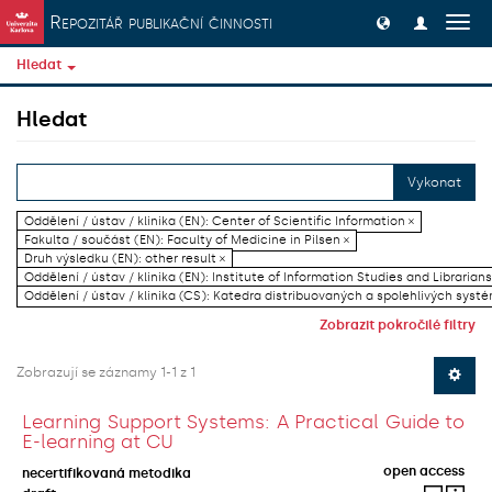
Přeskočit na obsah
Repozitář publikační činnosti
Přep
navig
Hledat
Hledat
Vykonat
Oddělení / ústav / klinika (EN): Center of Scientific Information ×
Fakulta / součást (EN): Faculty of Medicine in Pilsen ×
Druh výsledku (EN): other result ×
Oddělení / ústav / klinika (EN): Institute of Information Studies and Librarians
Oddělení / ústav / klinika (CS): Katedra distribuovaných a spolehlivých systé
Zobrazit pokročilé filtry
Zobrazují se záznamy 1-1 z 1
Learning Support Systems: A Practical Guide to
E-learning at CU
open access
necertifikovaná metodika