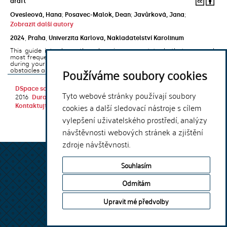
draft
Ovesleová, Hana
;
Posavec-Malok, Dean
;
Javůrková, Jana
;
Zobrazit další autory
2024
,
Praha
,
Univerzita Karlova, Nakladatelství Karolinum
This guide introduces the e-learning support tools that are used
most frequently at Charles University and that you may encounter
during your studies. It will also help you to avoid the most common
Používáme soubory cookies
obstacles associated ...
DSpace software
copyright © 2002-
Theme by
Tyto webové stránky používají soubory
2016
DuraSpace
cookies a další sledovací nástroje s cílem
Kontaktujte nás
|
Vyjádření názoru
vylepšení uživatelského prostředí, analýzy
návštěvnosti webových stránek a zjištění
zdroje návštěvnosti.
Souhlasím
Odmítám
Upravit mé předvolby