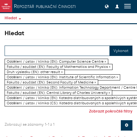
Přeskočit na obsah
Repozitář publikační činnosti
Přep
navig
Hledat
Hledat
Vykonat
Oddělení / ústav / klinika (EN): Computer Science Centre ×
Fakulta / součást (EN): Faculty of Mathematics and Physics ×
Druh výsledku (EN): other result ×
Oddělení / ústav / klinika (EN): Institute of Scientific Information ×
Fakulta / součást (EN): Second Faculty of Medicine ×
Oddělení / ústav / klinika (EN): Information Technology Department / Centre
Fakulta / součást (EN): Central Library of Charles University ×
Oddělení / ústav / klinika (EN): Katedra distribuovaných a spolehlivých systé
Oddělení / ústav / klinika (CS): Katedra distribuovaných a spolehlivých systé
Zobrazit pokročilé filtry
Zobrazují se záznamy 1-1 z 1