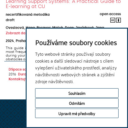
Learning Support Systems: A Practical Guide to
E-learning at CU
open access
necertifikovaná metodika
draft
Ovesleová, Hana
;
Posavec-Malok, Dean
;
Javůrková, Jana
;
Zobrazit další autory
Používáme soubory cookies
2024
,
Praha
,
Univerzita Karlova, Nakladatelství Karolinum
This guide introduces the e-learning support tools that are used
most frequently at Charles University and that you may encounter
Tyto webové stránky používají soubory
during your studies. It will also help you to avoid the most common
cookies a další sledovací nástroje s cílem
obstacles associated ...
vylepšení uživatelského prostředí, analýzy
DSpace software
copyright © 2002-
Theme by
návštěvnosti webových stránek a zjištění
2016
DuraSpace
Kontaktujte nás
|
Vyjádření názoru
zdroje návštěvnosti.
Souhlasím
Odmítám
Upravit mé předvolby