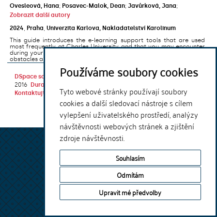
Ovesleová, Hana
;
Posavec-Malok, Dean
;
Javůrková, Jana
;
Zobrazit další autory
2024
,
Praha
,
Univerzita Karlova, Nakladatelství Karolinum
This guide introduces the e-learning support tools that are used
most frequently at Charles University and that you may encounter
during your studies. It will also help you to avoid the most common
obstacles associated ...
Používáme soubory cookies
DSpace software
copyright © 2002-
Theme by
2016
DuraSpace
Tyto webové stránky používají soubory
Kontaktujte nás
|
Vyjádření názoru
cookies a další sledovací nástroje s cílem
vylepšení uživatelského prostředí, analýzy
návštěvnosti webových stránek a zjištění
zdroje návštěvnosti.
Souhlasím
Odmítám
Upravit mé předvolby