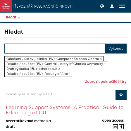
Přeskočit na obsah
Repozitář publikační činnosti
Přep
navig
Hledat
Hledat
Vykonat
Oddělení / ústav / klinika (EN): Computer Science Centre ×
Fakulta / součást (EN): Central Library of Charles University ×
Druh výsledku (EN): other result ×
Fakulta / součást (EN): Faculty of Arts ×
Zobrazit pokročilé filtry
Zobrazují se záznamy 1-1 z 1
Learning Support Systems: A Practical Guide to
E-learning at CU
open access
necertifikovaná metodika
draft