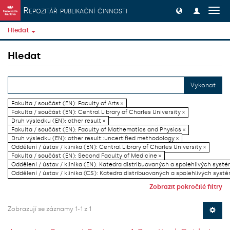
Přeskočit na obsah
Repozitář publikační činnosti
Přep
navig
Hledat
Hledat
Vykonat
Fakulta / součást (EN): Faculty of Arts ×
Fakulta / součást (EN): Central Library of Charles University ×
Druh výsledku (EN): other result ×
Fakulta / součást (EN): Faculty of Mathematics and Physics ×
Druh výsledku (EN): other result::uncertified methodology ×
Oddělení / ústav / klinika (EN): Central Library of Charles University ×
Fakulta / součást (EN): Second Faculty of Medicine ×
Oddělení / ústav / klinika (EN): Katedra distribuovaných a spolehlivých systé
Oddělení / ústav / klinika (CS): Katedra distribuovaných a spolehlivých systé
Zobrazit pokročilé filtry
Zobrazují se záznamy 1-1 z 1