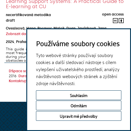
Learning Support Systems: A Practical Guide to
E-learning at CU
open access
necertifikovaná metodika
draft
Ovesleová, Hana
;
Posavec-Malok, Dean
;
Javůrková, Jana
;
Zobrazit další autory
Používáme soubory cookies
2024
,
Praha
,
Univerzita Karlova, Nakladatelství Karolinum
This guide introduces the e-learning support tools that are used
most frequently at Charles University and that you may encounter
Tyto webové stránky používají soubory
during your studies. It will also help you to avoid the most common
cookies a další sledovací nástroje s cílem
obstacles associated ...
vylepšení uživatelského prostředí, analýzy
DSpace software
copyright © 2002-
Theme by
návštěvnosti webových stránek a zjištění
2016
DuraSpace
Kontaktujte nás
|
Vyjádření názoru
zdroje návštěvnosti.
Souhlasím
Odmítám
Upravit mé předvolby