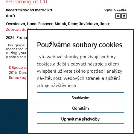
E-learning at CU
open access
necertifikovaná metodika
draft
Ovesleová, Hana
;
Posavec-Malok, Dean
;
Javůrková, Jana
;
Zobrazit další autory
2024
,
Praha
,
Univerzita Karlova, Nakladatelství Karolinum
Používáme soubory cookies
This guide introduces the e-learning support tools that are used
most frequently at Charles University and that you may encounter
during your studies. It will also help you to avoid the most common
Tyto webové stránky používají soubory
obstacles associated ...
cookies a další sledovací nástroje s cílem
DSpace software
copyright © 2002-
Theme by
vylepšení uživatelského prostředí, analýzy
2016
DuraSpace
návštěvnosti webových stránek a zjištění
Kontaktujte nás
|
Vyjádření názoru
zdroje návštěvnosti.
Souhlasím
Odmítám
Upravit mé předvolby