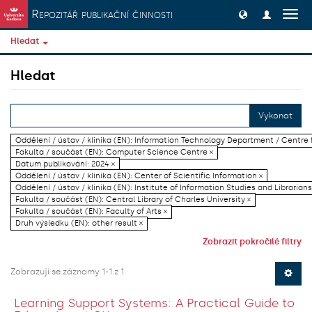
Přeskočit na obsah
Repozitář publikační činnosti
Přep
navig
Hledat
Hledat
Vykonat
Oddělení / ústav / klinika (EN): Information Technology Department / Centre
Fakulta / součást (EN): Computer Science Centre ×
Datum publikování: 2024 ×
Oddělení / ústav / klinika (EN): Center of Scientific Information ×
Oddělení / ústav / klinika (EN): Institute of Information Studies and Librarians
Fakulta / součást (EN): Central Library of Charles University ×
Fakulta / součást (EN): Faculty of Arts ×
Druh výsledku (EN): other result ×
Zobrazit pokročilé filtry
Zobrazují se záznamy 1-1 z 1
Learning Support Systems: A Practical Guide to