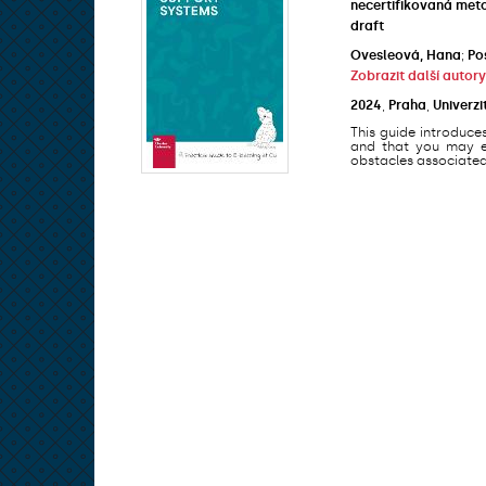
necertifikovaná met
draft
Ovesleová, Hana
;
Po
Zobrazit další autory
2024
,
Praha
,
Univerzi
This guide introduce
and that you may en
obstacles associated 