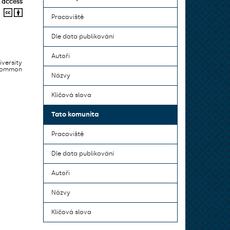
 access
Pracoviště
Dle data publikování
Autoři
iversity
 common
Názvy
Klíčová slova
Tato komunita
Pracoviště
Dle data publikování
Autoři
Názvy
Klíčová slova