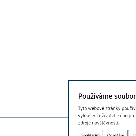
Používáme soubor
Tyto webové stránky používaj
vylepšení uživatelského pro
zdroje návštěvnosti.
Souhlasím
Odmítám
Up