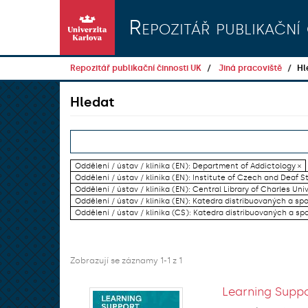
Přeskočit na obsah
Repozitář publikační 
Repozitář publikační činnosti UK
Jiná pracoviště
Hl
Hledat
Oddělení / ústav / klinika (EN): Department of Addictology ×
Oddělení / ústav / klinika (EN): Institute of Czech and Deaf S
Oddělení / ústav / klinika (EN): Central Library of Charles Univ
Oddělení / ústav / klinika (EN): Katedra distribuovaných a sp
Oddělení / ústav / klinika (CS): Katedra distribuovaných a sp
Zobrazují se záznamy 1-1 z 1
Learning Suppo