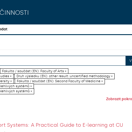
činnosti
edat
V
Fakulta / součást (EN): Faculty of Arts ×
tudies ×
Druh výsledku (EN): other result::uncertified methodology ×
ersity ×
Fakulta / součást (EN): Second Faculty of Medicine ×
olehlivých systémů ×
olehlivých systémů ×
Zobrazit pokroč
rt Systems: A Practical Guide to E-learning at CU