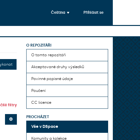
Čeština
Přihlásit se
O REPOZITÁŘI
O tomto repozitáři
ykonat
Akceptované druhy výsledků
Povinné popisné údaje
Poučení
CC licence
ilé filtry
PROCHÁZET
Vše v DSpace
Komunity a kolekce