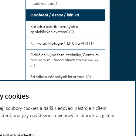
... zobrazit další
Oddělení / ústav / klinika
Katedra distribuovaných a
spolehlivých systémů (1)
Klinika adiktologie 1. LF UK a VFN (1)
Oddělení výpočetní techniky/Centrum
podpory multimediálních forem výuky
(1)
Středisko vědeckých informací (1)
Ústav bohemistiky pro cizince a
y cookies
komunikace neslyšících (1)
... zobrazit další
í soubory cookies a další sledovací nástroje s cílem
středí, analýzy návštěvnosti webových stránek a zjištění
Theme by
ravit mé předvolby