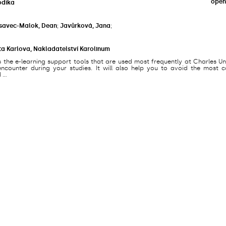
open
odika
savec-Malok, Dean
;
Javůrková, Jana
;
ta Karlova, Nakladatelství Karolinum
s the e-learning support tools that are used most frequently at Charles Un
counter during your studies. It will also help you to avoid the most
...