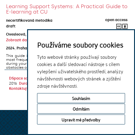
Learning Support Systems: A Practical Guide to
E-learning at CU
open access
necertifikovaná metodika
draft
Ovesleová, Hana
;
Posavec-Malok, Dean
;
Javůrková, Jana
;
Zobrazit další autory
Používáme soubory cookies
2024
,
Praha
,
Univerzita Karlova, Nakladatelství Karolinum
Tyto webové stránky používají soubory
This guide introduces the e-learning support tools that are used
most frequently at Charles University and that you may encounter
cookies a další sledovací nástroje s cílem
during your studies. It will also help you to avoid the most common
obstacles associated ...
vylepšení uživatelského prostředí, analýzy
návštěvnosti webových stránek a zjištění
DSpace software
copyright © 2002-
Theme by
2016
DuraSpace
zdroje návštěvnosti.
Kontaktujte nás
|
Vyjádření názoru
Souhlasím
Odmítám
Upravit mé předvolby