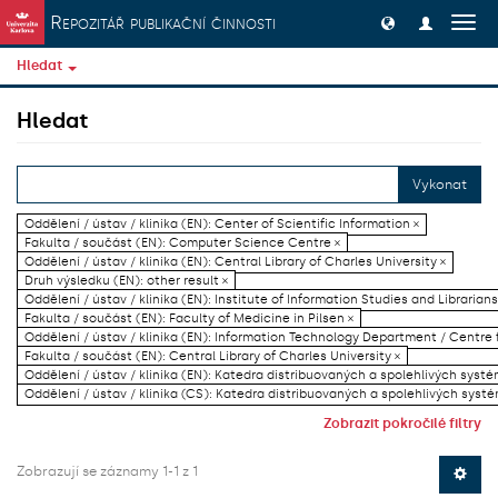
Přeskočit na obsah
Repozitář publikační činnosti
Přep
navig
Hledat
Hledat
Vykonat
Oddělení / ústav / klinika (EN): Center of Scientific Information ×
Fakulta / součást (EN): Computer Science Centre ×
Oddělení / ústav / klinika (EN): Central Library of Charles University ×
Druh výsledku (EN): other result ×
Oddělení / ústav / klinika (EN): Institute of Information Studies and Librarians
Fakulta / součást (EN): Faculty of Medicine in Pilsen ×
Oddělení / ústav / klinika (EN): Information Technology Department / Centre
Fakulta / součást (EN): Central Library of Charles University ×
Oddělení / ústav / klinika (EN): Katedra distribuovaných a spolehlivých systé
Oddělení / ústav / klinika (CS): Katedra distribuovaných a spolehlivých systé
Zobrazit pokročilé filtry
Zobrazují se záznamy 1-1 z 1