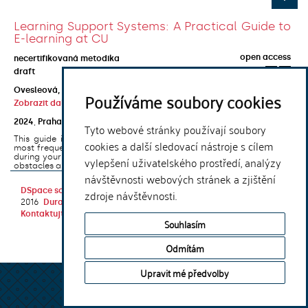
Learning Support Systems: A Practical Guide to
E-learning at CU
open access
necertifikovaná metodika
draft
Ovesleová, Hana
;
Posavec-Malok, Dean
;
Javůrková, Jana
;
Používáme soubory cookies
Zobrazit další autory
2024
,
Praha
,
Univerzita Karlova, Nakladatelství Karolinum
Tyto webové stránky používají soubory
This guide introduces the e-learning support tools that are used
cookies a další sledovací nástroje s cílem
most frequently at Charles University and that you may encounter
during your studies. It will also help you to avoid the most common
vylepšení uživatelského prostředí, analýzy
obstacles associated ...
návštěvnosti webových stránek a zjištění
DSpace software
copyright © 2002-
Theme by
zdroje návštěvnosti.
2016
DuraSpace
Kontaktujte nás
|
Vyjádření názoru
Souhlasím
Odmítám
Upravit mé předvolby