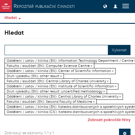
Přeskočit na obsah
Repozitář publikační činnosti
Přep
navig
Hledat
Hledat
Vykonat
Oddělení / ústav / klinika (EN): Information Technology Department / Centre
Fakulta / součást (EN): Computer Science Centre ×
Oddělení / ústav / klinika (EN): Center of Scientific Information ×
Druh výsledku (EN): other result ×
Fakulta / součást (EN): Central Library of Charles University ×
Oddělení / ústav / klinika (EN): Institute of Scientific Information ×
Druh výsledku (EN): other result::uncertified methodology ×
Oddělení / ústav / klinika (EN): Central Library of Charles University ×
Fakulta / součást (EN): Second Faculty of Medicine ×
Oddělení / ústav / klinika (EN): Katedra distribuovaných a spolehlivých systé
Oddělení / ústav / klinika (CS): Katedra distribuovaných a spolehlivých systé
Zobrazit pokročilé filtry
Zobrazují se záznamy 1-1 z 1