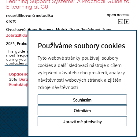
Learning Support Systems: A Practical Guide to
E-learning at CU
open access
necertifikovaná metodika
draft
Ovesleová, Hana
;
Posavec-Malok, Dean
;
Javůrková, Jana
;
Zobrazit další autory
Používáme soubory cookies
2024
,
Praha
,
Univerzita Karlova, Nakladatelství Karolinum
This guide introduces the e-learning support tools that are used
most frequently at Charles University and that you may encounter
Tyto webové stránky používají soubory
during your studies. It will also help you to avoid the most common
cookies a další sledovací nástroje s cílem
obstacles associated ...
vylepšení uživatelského prostředí, analýzy
DSpace software
copyright © 2002-
Theme by
návštěvnosti webových stránek a zjištění
2016
DuraSpace
Kontaktujte nás
|
Vyjádření názoru
zdroje návštěvnosti.
Souhlasím
Odmítám
Upravit mé předvolby