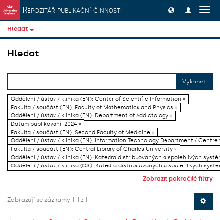
Přeskočit na obsah
Repozitář publikační činnosti
Přep
navig
Hledat
Hledat
Vykonat
Oddělení / ústav / klinika (EN): Center of Scientific Information ×
Fakulta / součást (EN): Faculty of Mathematics and Physics ×
Oddělení / ústav / klinika (EN): Department of Addictology ×
Datum publikování: 2024 ×
Fakulta / součást (EN): Second Faculty of Medicine ×
Oddělení / ústav / klinika (EN): Information Technology Department / Centre
Fakulta / součást (EN): Central Library of Charles University ×
Oddělení / ústav / klinika (EN): Katedra distribuovaných a spolehlivých systé
Oddělení / ústav / klinika (CS): Katedra distribuovaných a spolehlivých systé
Zobrazit pokročilé filtry
Zobrazují se záznamy 1-1 z 1