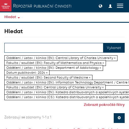
Přeskočit na obsah
Repozitář publikační činnosti
Přep
navig
Hledat
Hledat
Vykonat
Oddělení / ústav / klinika (EN): Central Library of Charles University ×
Fakulta / součást (EN): Faculty of Mathematics and Physics ×
Oddělení / ústav / klinika (EN): Department of Addictology ×
Datum publikování: 2024 ×
Fakulta / součást (EN): Second Faculty of Medicine ×
Oddělení / ústav / klinika (EN): Information Technology Department / Centre
Fakulta / součást (EN): Central Library of Charles University ×
Oddělení / ústav / klinika (EN): Katedra distribuovaných a spolehlivých systé
Oddělení / ústav / klinika (CS): Katedra distribuovaných a spolehlivých systé
Zobrazit pokročilé filtry
Zobrazují se záznamy 1-1 z 1