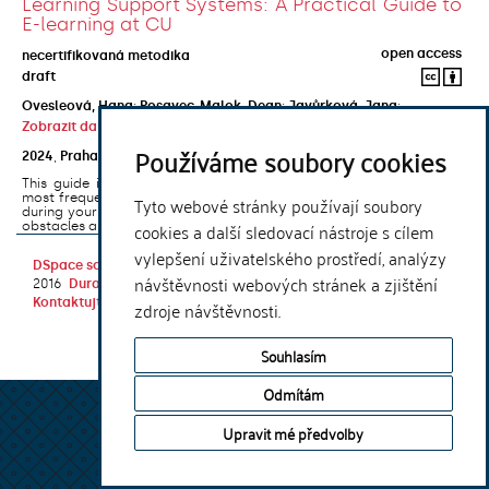
Learning Support Systems: A Practical Guide to
E-learning at CU
open access
necertifikovaná metodika
draft
Ovesleová, Hana
;
Posavec-Malok, Dean
;
Javůrková, Jana
;
Zobrazit další autory
Používáme soubory cookies
2024
,
Praha
,
Univerzita Karlova, Nakladatelství Karolinum
This guide introduces the e-learning support tools that are used
most frequently at Charles University and that you may encounter
Tyto webové stránky používají soubory
during your studies. It will also help you to avoid the most common
cookies a další sledovací nástroje s cílem
obstacles associated ...
vylepšení uživatelského prostředí, analýzy
DSpace software
copyright © 2002-
Theme by
návštěvnosti webových stránek a zjištění
2016
DuraSpace
Kontaktujte nás
|
Vyjádření názoru
zdroje návštěvnosti.
Souhlasím
Odmítám
Upravit mé předvolby