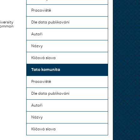
Pracoviště
iversity
Dle data publikování
 common
Autoři
Názvy
Klíčová slova
Tato komunita
Pracoviště
Dle data publikování
Autoři
Názvy
Klíčová slova