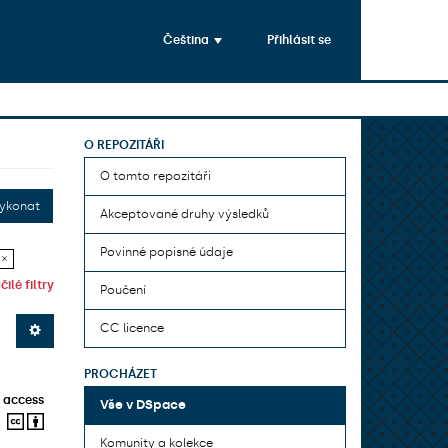
Čeština
Přihlásit se
O REPOZITÁŘI
O tomto repozitáři
ykonat
Akceptované druhy výsledků
Povinné popisné údaje
 ×
ilé filtry
Poučení
CC licence
PROCHÁZET
 access
Vše v DSpace
Komunity a kolekce