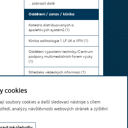
... zobrazit další
Oddělení / ústav / klinika
Katedra distribuovaných a
spolehlivých systémů (1)
Klinika adiktologie 1. LF UK a VFN (1)
Oddělení výpočetní techniky/Centrum
podpory multimediálních forem výuky
(1)
Středisko vědeckých informací (1)
Ústav bohemistiky pro cizince a
y cookies
komunikace neslyšících (1)
... zobrazit další
í soubory cookies a další sledovací nástroje s cílem
středí, analýzy návštěvnosti webových stránek a zjištění
Theme by
ravit mé předvolby