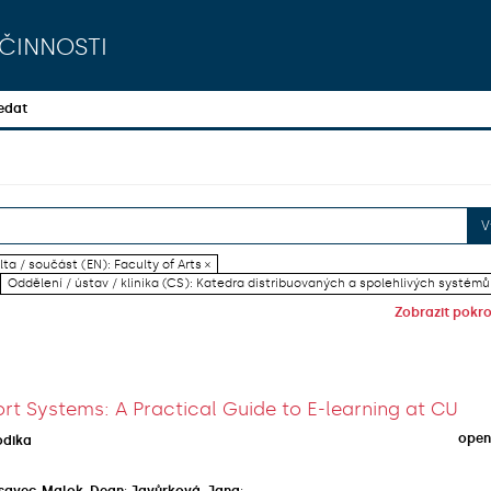
činnosti
edat
V
lta / součást (EN): Faculty of Arts ×
Oddělení / ústav / klinika (CS): Katedra distribuovaných a spolehlivých systémů
Zobrazit pokroč
rt Systems: A Practical Guide to E-learning at CU
open
odika
savec-Malok, Dean
;
Javůrková, Jana
;