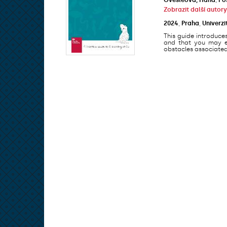
Zobrazit další autory
2024
,
Praha
,
Univerzi
This guide introduce
and that you may en
obstacles associated 