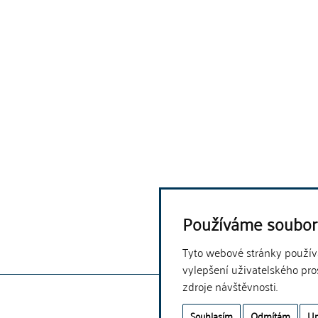
Používáme soubor
Tyto webové stránky používaj
vylepšení uživatelského pro
zdroje návštěvnosti.
Souhlasím
Odmítám
Up