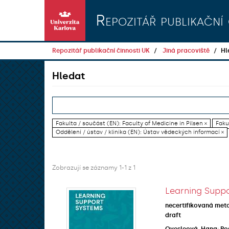
Přeskočit na obsah
Repozitář publikační 
Repozitář publikační činnosti UK
Jiná pracoviště
Hl
Hledat
Fakulta / součást (EN): Faculty of Medicine in Pilsen ×
Faku
Oddělení / ústav / klinika (EN): Ústav vědeckých informací ×
Zobrazují se záznamy 1-1 z 1
Learning Suppo
necertifikovaná met
draft
Ovesleová, Hana
;
Po