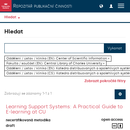
Přeskočit na obsah
Repozitář publikační činnosti
Přep
navig
Hledat
Hledat
Vykonat
Oddělení / ústav / klinika (EN): Center of Scientific Information ×
Fakulta / součást (EN): Central Library of Charles University ×
Oddělení / ústav / klinika (EN): Katedra distribuovaných a spolehlivých systé
Oddělení / ústav / klinika (CS): Katedra distribuovaných a spolehlivých systé
Zobrazit pokročilé filtry
Zobrazují se záznamy 1-1 z 1
Learning Support Systems: A Practical Guide to
E-learning at CU
open access
necertifikovaná metodika
draft