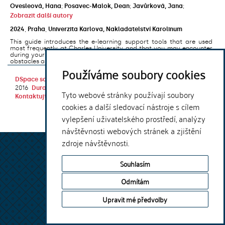
Ovesleová, Hana
;
Posavec-Malok, Dean
;
Javůrková, Jana
;
Zobrazit další autory
2024
,
Praha
,
Univerzita Karlova, Nakladatelství Karolinum
This guide introduces the e-learning support tools that are used
most frequently at Charles University and that you may encounter
during your studies. It will also help you to avoid the most common
obstacles associated ...
Používáme soubory cookies
DSpace software
copyright © 2002-
Theme by
2016
DuraSpace
Tyto webové stránky používají soubory
Kontaktujte nás
|
Vyjádření názoru
cookies a další sledovací nástroje s cílem
vylepšení uživatelského prostředí, analýzy
návštěvnosti webových stránek a zjištění
zdroje návštěvnosti.
Souhlasím
Odmítám
Upravit mé předvolby