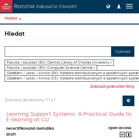
Přeskočit na obsah
Repozitář publikační činnosti
Přep
navig
Hledat
Hledat
Vykonat
Fakulta / součást (EN): Central Library of Charles University ×
Fakulta / součást (EN): Computer Science Centre ×
Oddělení / ústav / klinika (EN): Katedra distribuovaných a spolehlivých systé
Oddělení / ústav / klinika (CS): Katedra distribuovaných a spolehlivých systé
Zobrazit pokročilé filtry
Zobrazují se záznamy 1-1 z 1
Learning Support Systems: A Practical Guide to
E-learning at CU
open access
necertifikovaná metodika
draft