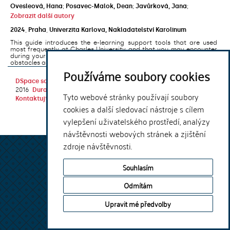
Ovesleová, Hana
;
Posavec-Malok, Dean
;
Javůrková, Jana
;
Zobrazit další autory
2024
,
Praha
,
Univerzita Karlova, Nakladatelství Karolinum
This guide introduces the e-learning support tools that are used
most frequently at Charles University and that you may encounter
during your studies. It will also help you to avoid the most common
obstacles associated ...
Používáme soubory cookies
DSpace software
copyright © 2002-
Theme by
2016
DuraSpace
Tyto webové stránky používají soubory
Kontaktujte nás
|
Vyjádření názoru
cookies a další sledovací nástroje s cílem
vylepšení uživatelského prostředí, analýzy
návštěvnosti webových stránek a zjištění
zdroje návštěvnosti.
Souhlasím
Odmítám
Upravit mé předvolby