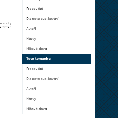
Pracoviště
Dle data publikování
iversity
 common
Autoři
Názvy
Klíčová slova
Tato komunita
Pracoviště
Dle data publikování
Autoři
Názvy
Klíčová slova