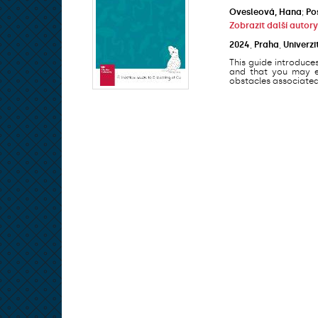
Ovesleová, Hana
;
Po
Zobrazit další autory
2024
,
Praha
,
Univerzi
This guide introduce
and that you may en
obstacles associated 