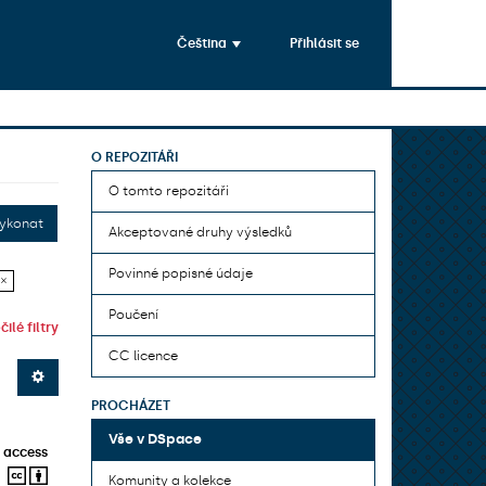
Čeština
Přihlásit se
O REPOZITÁŘI
O tomto repozitáři
ykonat
Akceptované druhy výsledků
Povinné popisné údaje
 ×
Poučení
ilé filtry
CC licence
PROCHÁZET
Vše v DSpace
 access
Komunity a kolekce