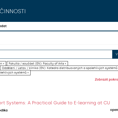
činnosti
edat
V
on ×
Fakulta / součást (EN): Faculty of Arts ×
Oddělení / ústav / klinika (EN): Katedra distribuovaných a spolehlivých systémů
olehlivých systémů ×
Zobrazit pokroč
rt Systems: A Practical Guide to E-learning at CU
open
odika