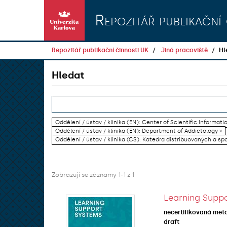
Přeskočit na obsah
Repozitář publikační 
Repozitář publikační činnosti UK
Jiná pracoviště
Hl
Hledat
Oddělení / ústav / klinika (EN): Center of Scientific Informati
Oddělení / ústav / klinika (EN): Department of Addictology ×
Oddělení / ústav / klinika (CS): Katedra distribuovaných a sp
Zobrazují se záznamy 1-1 z 1
Learning Suppo
necertifikovaná met
draft