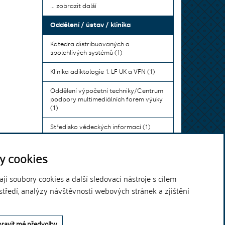
... zobrazit další
Oddělení / ústav / klinika
Katedra distribuovaných a
spolehlivých systémů (1)
Klinika adiktologie 1. LF UK a VFN (1)
Oddělení výpočetní techniky/Centrum
podpory multimediálních forem výuky
(1)
Středisko vědeckých informací (1)
Ústav bohemistiky pro cizince a
y cookies
komunikace neslyšících (1)
... zobrazit další
í soubory cookies a další sledovací nástroje s cílem
středí, analýzy návštěvnosti webových stránek a zjištění
Theme by
ravit mé předvolby