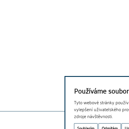
Používáme soubor
Tyto webové stránky používaj
vylepšení uživatelského pro
zdroje návštěvnosti.
Souhlasím
Odmítám
Up