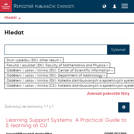
Přeskočit na obsah
Repozitář publikační činnosti
Přep
navig
Hledat
Hledat
Vykonat
Druh výsledku (EN): other result ×
Fakulta / součást (EN): Faculty of Mathematics and Physics ×
Oddělení / ústav / klinika (EN): Center of Scientific Information ×
Oddělení / ústav / klinika (EN): Department of Addictology ×
Oddělení / ústav / klinika (EN): Katedra distribuovaných a spolehlivých systé
Oddělení / ústav / klinika (CS): Katedra distribuovaných a spolehlivých systé
Zobrazit pokročilé filtry
Zobrazují se záznamy 1-1 z 1
Learning Support Systems: A Practical Guide to
E-learning at CU
open access
necertifikovaná metodika