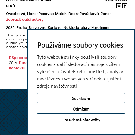
draft
Ovesleová, Hana
;
Posavec-Malok, Dean
;
Javůrková, Jana
;
Zobrazit další autory
2024
,
Praha
,
Univerzita Karlova, Nakladatelství Karolinum
This guide introduces the e-learning support tools that are used
most frequently at Charles University and that you may encounter
Používáme soubory cookies
during your studies. It will also help you to avoid the most common
obstacles associated ...
Tyto webové stránky používají soubory
DSpace software
copyright © 2002-
Theme by
cookies a další sledovací nástroje s cílem
2016
DuraSpace
Kontaktujte nás
|
Vyjádření názoru
vylepšení uživatelského prostředí, analýzy
návštěvnosti webových stránek a zjištění
zdroje návštěvnosti.
Souhlasím
Odmítám
Upravit mé předvolby