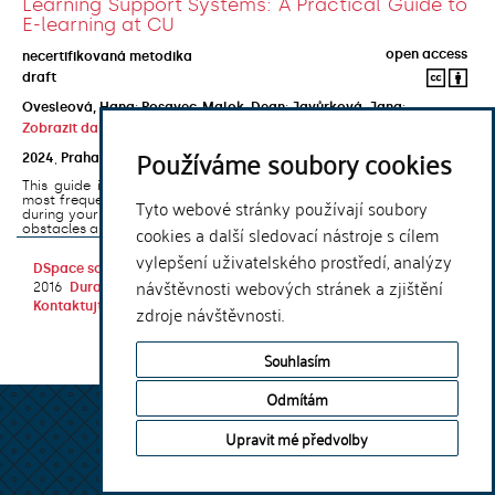
Learning Support Systems: A Practical Guide to
E-learning at CU
open access
necertifikovaná metodika
draft
Ovesleová, Hana
;
Posavec-Malok, Dean
;
Javůrková, Jana
;
Zobrazit další autory
Používáme soubory cookies
2024
,
Praha
,
Univerzita Karlova, Nakladatelství Karolinum
This guide introduces the e-learning support tools that are used
most frequently at Charles University and that you may encounter
Tyto webové stránky používají soubory
during your studies. It will also help you to avoid the most common
cookies a další sledovací nástroje s cílem
obstacles associated ...
vylepšení uživatelského prostředí, analýzy
DSpace software
copyright © 2002-
Theme by
návštěvnosti webových stránek a zjištění
2016
DuraSpace
Kontaktujte nás
|
Vyjádření názoru
zdroje návštěvnosti.
Souhlasím
Odmítám
Upravit mé předvolby