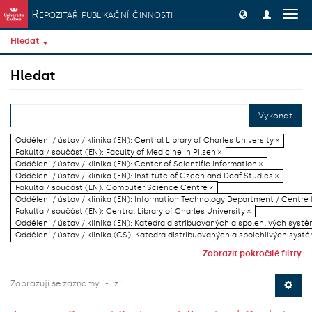
Přeskočit na obsah
Repozitář publikační činnosti
Přep
navig
Hledat
Hledat
Vykonat
Oddělení / ústav / klinika (EN): Central Library of Charles University ×
Fakulta / součást (EN): Faculty of Medicine in Pilsen ×
Oddělení / ústav / klinika (EN): Center of Scientific Information ×
Oddělení / ústav / klinika (EN): Institute of Czech and Deaf Studies ×
Fakulta / součást (EN): Computer Science Centre ×
Oddělení / ústav / klinika (EN): Information Technology Department / Centre
Fakulta / součást (EN): Central Library of Charles University ×
Oddělení / ústav / klinika (EN): Katedra distribuovaných a spolehlivých systé
Oddělení / ústav / klinika (CS): Katedra distribuovaných a spolehlivých systé
Zobrazit pokročilé filtry
Zobrazují se záznamy 1-1 z 1