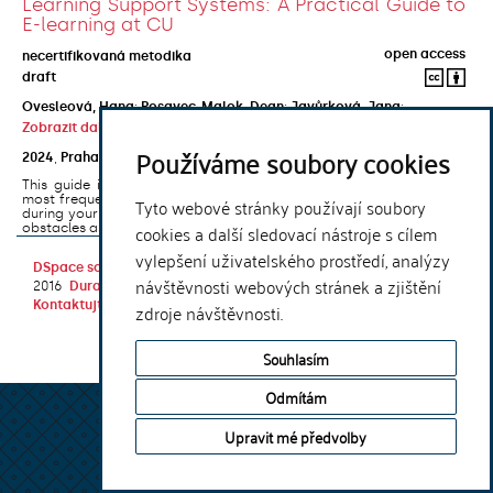
Learning Support Systems: A Practical Guide to
E-learning at CU
open access
necertifikovaná metodika
draft
Ovesleová, Hana
;
Posavec-Malok, Dean
;
Javůrková, Jana
;
Zobrazit další autory
Používáme soubory cookies
2024
,
Praha
,
Univerzita Karlova, Nakladatelství Karolinum
This guide introduces the e-learning support tools that are used
most frequently at Charles University and that you may encounter
Tyto webové stránky používají soubory
during your studies. It will also help you to avoid the most common
cookies a další sledovací nástroje s cílem
obstacles associated ...
vylepšení uživatelského prostředí, analýzy
DSpace software
copyright © 2002-
Theme by
návštěvnosti webových stránek a zjištění
2016
DuraSpace
Kontaktujte nás
|
Vyjádření názoru
zdroje návštěvnosti.
Souhlasím
Odmítám
Upravit mé předvolby