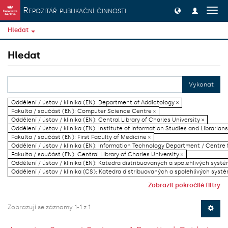
Přeskočit na obsah
Repozitář publikační činnosti
Přep
navig
Hledat
Hledat
Vykonat
Oddělení / ústav / klinika (EN): Department of Addictology ×
Fakulta / součást (EN): Computer Science Centre ×
Oddělení / ústav / klinika (EN): Central Library of Charles University ×
Oddělení / ústav / klinika (EN): Institute of Information Studies and Librarians
Fakulta / součást (EN): First Faculty of Medicine ×
Oddělení / ústav / klinika (EN): Information Technology Department / Centre
Fakulta / součást (EN): Central Library of Charles University ×
Oddělení / ústav / klinika (EN): Katedra distribuovaných a spolehlivých systé
Oddělení / ústav / klinika (CS): Katedra distribuovaných a spolehlivých systé
Zobrazit pokročilé filtry
Zobrazují se záznamy 1-1 z 1