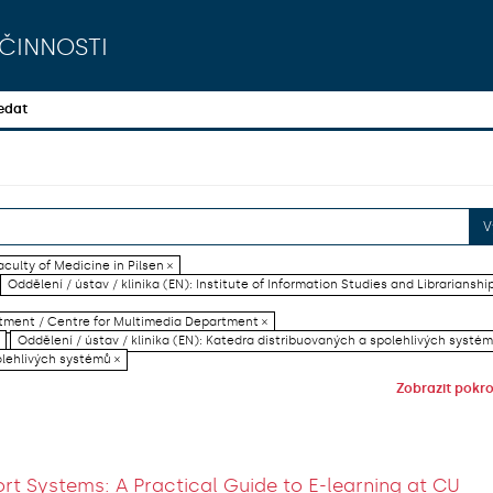
činnosti
edat
V
aculty of Medicine in Pilsen ×
Oddělení / ústav / klinika (EN): Institute of Information Studies and Librarianship
artment / Centre for Multimedia Department ×
Oddělení / ústav / klinika (EN): Katedra distribuovaných a spolehlivých systém
olehlivých systémů ×
Zobrazit pokroč
rt Systems: A Practical Guide to E-learning at CU