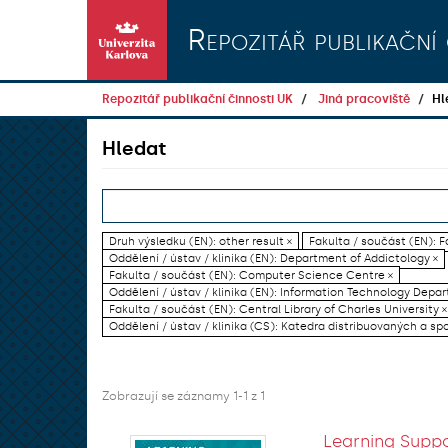
Přeskočit na obsah
Repozitář publikační 
Repozitář publikační činnosti UK
Jiná pracoviště
Hl
Hledat
Druh výsledku (EN): other result ×
Fakulta / součást (EN): F
Oddělení / ústav / klinika (EN): Department of Addictology ×
Fakulta / součást (EN): Computer Science Centre ×
Oddělení / ústav / klinika (EN): Information Technology Dep
Fakulta / součást (EN): Central Library of Charles University ×
Oddělení / ústav / klinika (CS): Katedra distribuovaných a sp
Zobrazují se záznamy 1-1 z 1
Learning Suppo