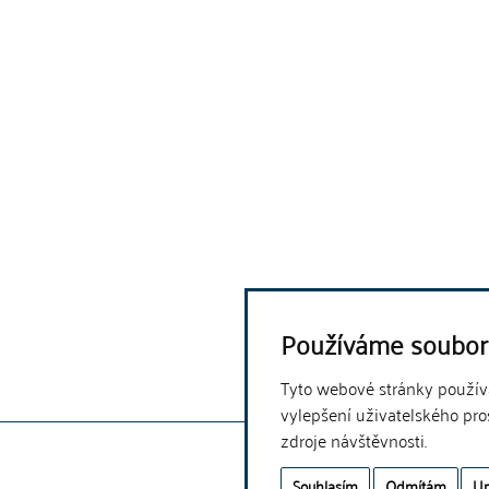
Používáme soubor
Tyto webové stránky používaj
vylepšení uživatelského pro
zdroje návštěvnosti.
Souhlasím
Odmítám
Up