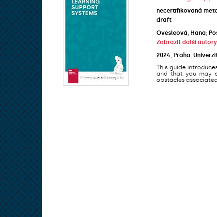
necertifikovaná met
draft
Ovesleová, Hana
;
Po
Zobrazit další autory
2024
,
Praha
,
Univerzi
This guide introduce
and that you may en
obstacles associated 