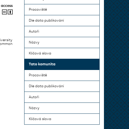
 access
Pracoviště
Dle data publikování
Autoři
iversity
Názvy
 common
Klíčová slova
Tato komunita
Pracoviště
Dle data publikování
Autoři
Názvy
Klíčová slova