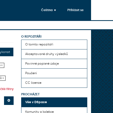
Čeština
Přihlásit se
O REPOZITÁŘI
O tomto repozitáři
ykonat
Akceptované druhy výsledků
Povinné popisné údaje
 ×
Poučení
ů ×
CC licence
ilé filtry
PROCHÁZET
Vše v DSpace
Komunity a kolekce