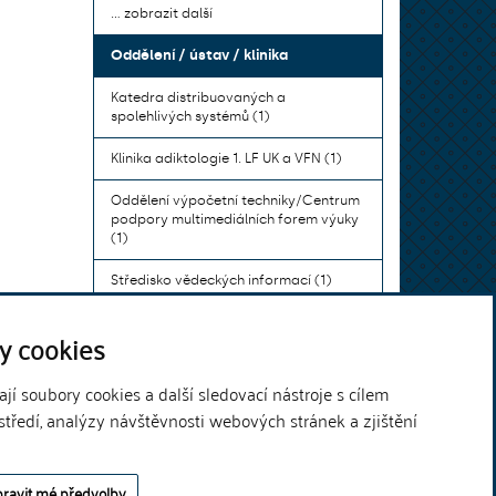
... zobrazit další
Oddělení / ústav / klinika
Katedra distribuovaných a
spolehlivých systémů (1)
Klinika adiktologie 1. LF UK a VFN (1)
Oddělení výpočetní techniky/Centrum
podpory multimediálních forem výuky
(1)
Středisko vědeckých informací (1)
Ústav bohemistiky pro cizince a
y cookies
komunikace neslyšících (1)
... zobrazit další
í soubory cookies a další sledovací nástroje s cílem
středí, analýzy návštěvnosti webových stránek a zjištění
Theme by
ravit mé předvolby