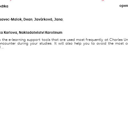
open
odika
savec-Malok, Dean
;
Javůrková, Jana
;
ta Karlova, Nakladatelství Karolinum
s the e-learning support tools that are used most frequently at Charles Un
counter during your studies. It will also help you to avoid the most
...