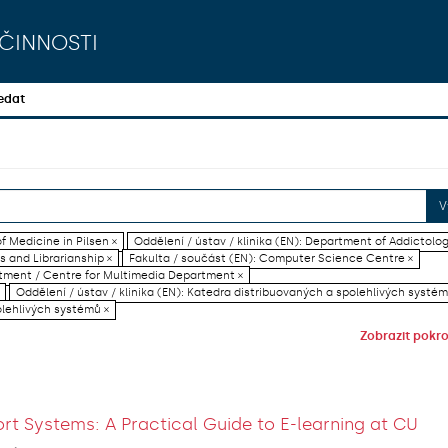
činnosti
edat
V
f Medicine in Pilsen ×
Oddělení / ústav / klinika (EN): Department of Addictolog
es and Librarianship ×
Fakulta / součást (EN): Computer Science Centre ×
artment / Centre for Multimedia Department ×
Oddělení / ústav / klinika (EN): Katedra distribuovaných a spolehlivých systém
olehlivých systémů ×
Zobrazit pokroč
rt Systems: A Practical Guide to E-learning at CU