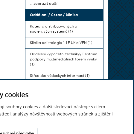
... zobrazit další
Oddělení / ústav / klinika
Katedra distribuovaných a
spolehlivých systémů (1)
Klinika adiktologie 1. LF UK a VFN (1)
Oddělení výpočetní techniky/Centrum
podpory multimediálních forem výuky
(1)
Středisko vědeckých informací (1)
Ústav bohemistiky pro cizince a
y cookies
komunikace neslyšících (1)
... zobrazit další
í soubory cookies a další sledovací nástroje s cílem
středí, analýzy návštěvnosti webových stránek a zjištění
Theme by
ravit mé předvolby