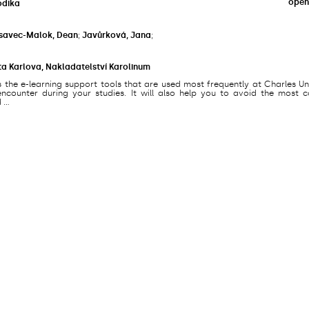
open
odika
savec-Malok, Dean
;
Javůrková, Jana
;
ta Karlova, Nakladatelství Karolinum
s the e-learning support tools that are used most frequently at Charles Un
counter during your studies. It will also help you to avoid the most
...