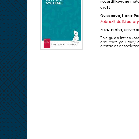
necertifikovaná met
draft
Ovesleová, Hana
;
Po
Zobrazit další autory
2024
,
Praha
,
Univerzi
This guide introduce
and that you may en
obstacles associated 