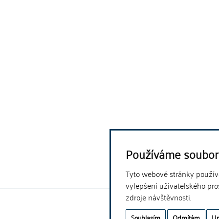
Používáme soubor
Tyto webové stránky používaj
vylepšení uživatelského pro
zdroje návštěvnosti.
Souhlasím
Odmítám
Up