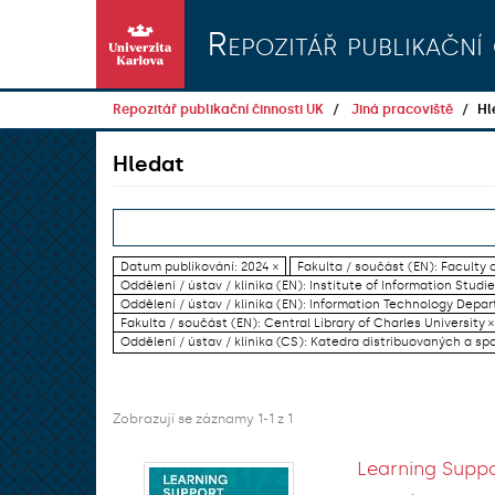
Přeskočit na obsah
Repozitář publikační 
Repozitář publikační činnosti UK
Jiná pracoviště
Hl
Hledat
Datum publikování: 2024 ×
Fakulta / součást (EN): Faculty o
Oddělení / ústav / klinika (EN): Institute of Information Studi
Oddělení / ústav / klinika (EN): Information Technology Dep
Fakulta / součást (EN): Central Library of Charles University ×
Oddělení / ústav / klinika (CS): Katedra distribuovaných a sp
Zobrazují se záznamy 1-1 z 1
Learning Suppo