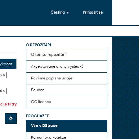
Čeština
Přihlásit se
O REPOZITÁŘI
O tomto repozitáři
ykonat
Akceptované druhy výsledků
y ×
Povinné popisné údaje
Poučení
ů ×
CC licence
ilé filtry
PROCHÁZET
Vše v DSpace
Komunity a kolekce