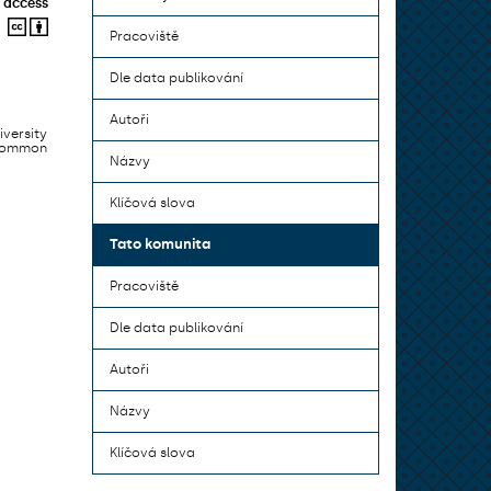
 access
Pracoviště
Dle data publikování
Autoři
iversity
 common
Názvy
Klíčová slova
Tato komunita
Pracoviště
Dle data publikování
Autoři
Názvy
Klíčová slova