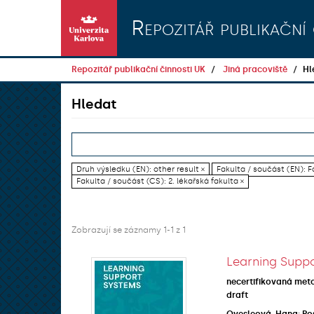
Přeskočit na obsah
Repozitář publikační 
Repozitář publikační činnosti UK
Jiná pracoviště
Hl
Hledat
Druh výsledku (EN): other result ×
Fakulta / součást (EN): Fa
Fakulta / součást (CS): 2. lékařská fakulta ×
Zobrazují se záznamy 1-1 z 1
Learning Suppo
necertifikovaná met
draft
Ovesleová, Hana
;
Po