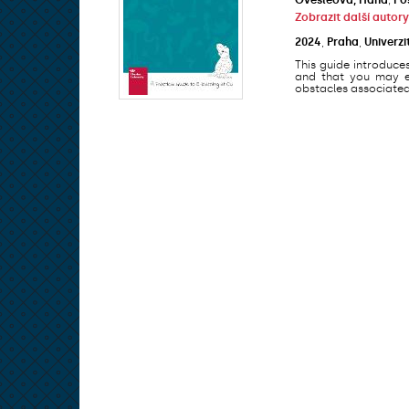
Zobrazit další autory
2024
,
Praha
,
Univerzi
This guide introduce
and that you may en
obstacles associated 