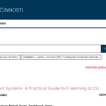
činnosti
edat
V
culty of Arts ×
Oddělení / ústav / klinika (EN): Computer Science Centre ×
Zobrazit pokroč
rt Systems: A Practical Guide to E-learning at CU
open
odika
savec-Malok, Dean
;
Javůrková, Jana
;