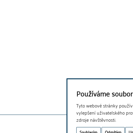
Používáme soubor
Tyto webové stránky používaj
vylepšení uživatelského pro
zdroje návštěvnosti.
Souhlasím
Odmítám
Up