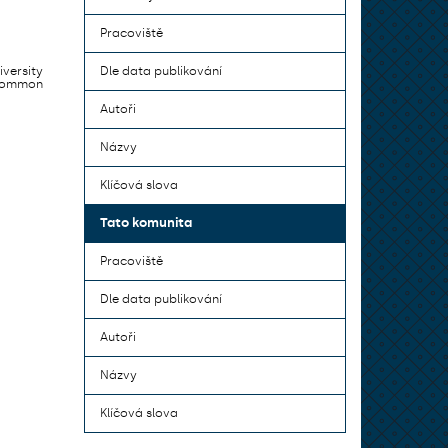
Pracoviště
iversity
Dle data publikování
 common
Autoři
Názvy
Klíčová slova
Tato komunita
Pracoviště
Dle data publikování
Autoři
Názvy
Klíčová slova