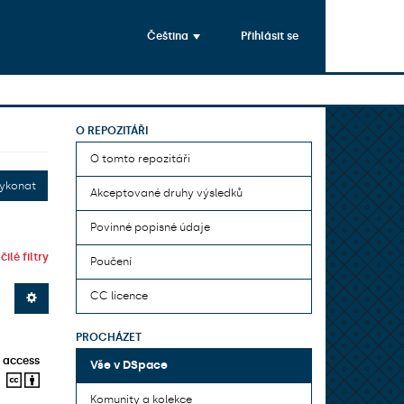
Čeština
Přihlásit se
O REPOZITÁŘI
O tomto repozitáři
ykonat
Akceptované druhy výsledků
Povinné popisné údaje
ilé filtry
Poučení
CC licence
PROCHÁZET
 access
Vše v DSpace
Komunity a kolekce