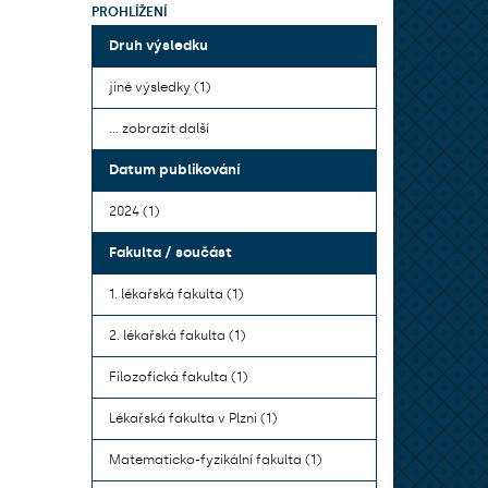
PROHLÍŽENÍ
Druh výsledku
jiné výsledky (1)
... zobrazit další
Datum publikování
2024 (1)
Fakulta / součást
1. lékařská fakulta (1)
2. lékařská fakulta (1)
Filozofická fakulta (1)
Lékařská fakulta v Plzni (1)
Matematicko-fyzikální fakulta (1)