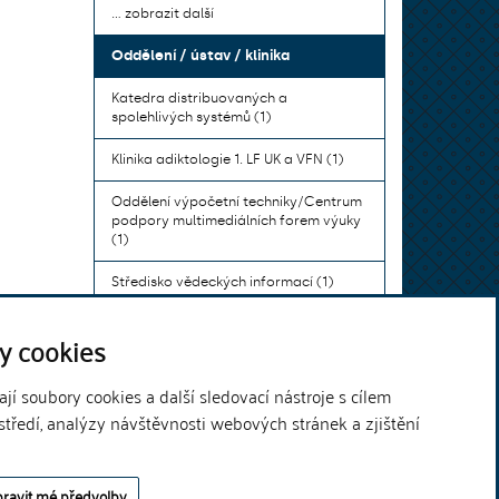
... zobrazit další
Oddělení / ústav / klinika
Katedra distribuovaných a
spolehlivých systémů (1)
Klinika adiktologie 1. LF UK a VFN (1)
Oddělení výpočetní techniky/Centrum
podpory multimediálních forem výuky
(1)
Středisko vědeckých informací (1)
Ústav bohemistiky pro cizince a
y cookies
komunikace neslyšících (1)
... zobrazit další
í soubory cookies a další sledovací nástroje s cílem
středí, analýzy návštěvnosti webových stránek a zjištění
Theme by
ravit mé předvolby