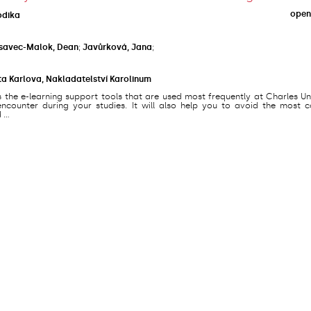
open
odika
savec-Malok, Dean
;
Javůrková, Jana
;
ta Karlova, Nakladatelství Karolinum
s the e-learning support tools that are used most frequently at Charles Un
counter during your studies. It will also help you to avoid the most
...