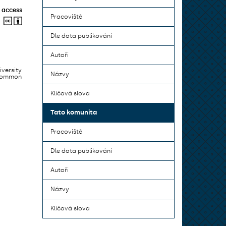
 access
Pracoviště
Dle data publikování
Autoři
iversity
Názvy
 common
Klíčová slova
Tato komunita
Pracoviště
Dle data publikování
Autoři
Názvy
Klíčová slova