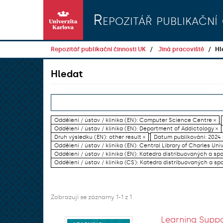
Přeskočit na obsah
Repozitář publikační 
Repozitář publikační činnosti UK
Jiná pracoviště
Hl
Hledat
Oddělení / ústav / klinika (EN): Computer Science Centre ×
Oddělení / ústav / klinika (EN): Department of Addictology ×
Druh výsledku (EN): other result ×
Datum publikování: 2024 
Oddělení / ústav / klinika (EN): Central Library of Charles Univ
Oddělení / ústav / klinika (EN): Katedra distribuovaných a sp
Oddělení / ústav / klinika (CS): Katedra distribuovaných a sp
Zobrazují se záznamy 1-1 z 1
Learning Suppo