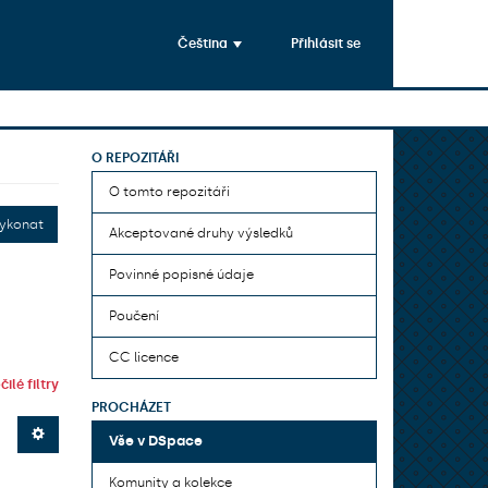
Čeština
Přihlásit se
O REPOZITÁŘI
O tomto repozitáři
ykonat
Akceptované druhy výsledků
Povinné popisné údaje
Poučení
CC licence
ilé filtry
PROCHÁZET
Vše v DSpace
Komunity a kolekce