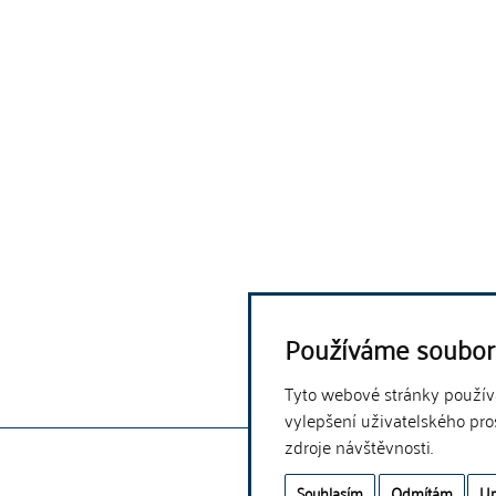
Používáme soubor
Tyto webové stránky používaj
vylepšení uživatelského pro
zdroje návštěvnosti.
Souhlasím
Odmítám
Up