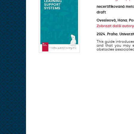
necertifikovaná met
draft
Ovesleová, Hana
;
Po
Zobrazit další autory
2024
,
Praha
,
Univerzi
This guide introduce
and that you may en
obstacles associated 