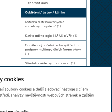
... zobrazit další
Oddělení / ústav / klinika
Katedra distribuovaných a
spolehlivých systémů (1)
Klinika adiktologie 1. LF UK a VFN (1)
Oddělení výpočetní techniky/Centrum
podpory multimediálních forem výuky
(1)
Středisko vědeckých informací (1)
Ústav bohemistiky pro cizince a
y cookies
komunikace neslyšících (1)
... zobrazit další
í soubory cookies a další sledovací nástroje s cílem
středí, analýzy návštěvnosti webových stránek a zjištění
Theme by
ravit mé předvolby