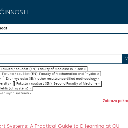
činnosti
edat
V
Fakulta / součást (EN): Faculty of Medicine in Pilsen ×
Fakulta / součást (EN): Faculty of Mathematics and Physics ×
×
Druh výsledku (EN): other result::uncertified methodology ×
ersity ×
Fakulta / součást (EN): Second Faculty of Medicine ×
olehlivých systémů ×
olehlivých systémů ×
Zobrazit pokroč
rt Systems: A Practical Guide to E-learning at CU