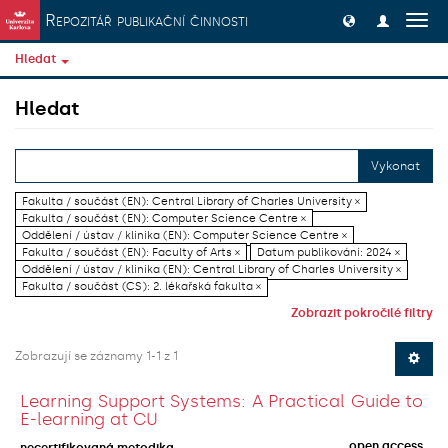
Přeskočit na obsah
Repozitář publikační činnosti
Přep
navig
Hledat
Hledat
Vykonat
Fakulta / součást (EN): Central Library of Charles University ×
Fakulta / součást (EN): Computer Science Centre ×
Oddělení / ústav / klinika (EN): Computer Science Centre ×
Fakulta / součást (EN): Faculty of Arts ×
Datum publikování: 2024 ×
Oddělení / ústav / klinika (EN): Central Library of Charles University ×
Fakulta / součást (CS): 2. lékařská fakulta ×
Zobrazit pokročilé filtry
Zobrazují se záznamy 1-1 z 1
Learning Support Systems: A Practical Guide to
E-learning at CU
open access
necertifikovaná metodika