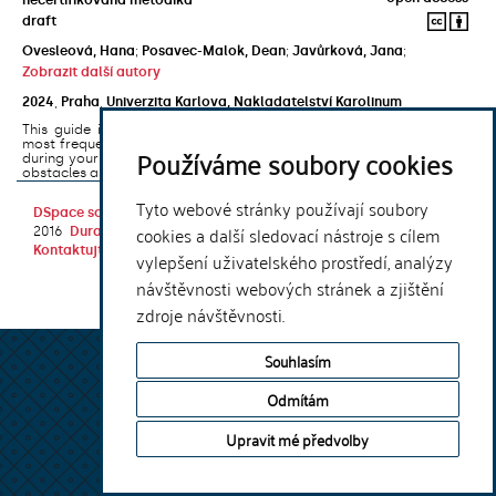
draft
Ovesleová, Hana
;
Posavec-Malok, Dean
;
Javůrková, Jana
;
Zobrazit další autory
2024
,
Praha
,
Univerzita Karlova, Nakladatelství Karolinum
This guide introduces the e-learning support tools that are used
most frequently at Charles University and that you may encounter
Používáme soubory cookies
during your studies. It will also help you to avoid the most common
obstacles associated ...
Tyto webové stránky používají soubory
DSpace software
copyright © 2002-
Theme by
cookies a další sledovací nástroje s cílem
2016
DuraSpace
Kontaktujte nás
|
Vyjádření názoru
vylepšení uživatelského prostředí, analýzy
návštěvnosti webových stránek a zjištění
zdroje návštěvnosti.
Souhlasím
Odmítám
Upravit mé předvolby