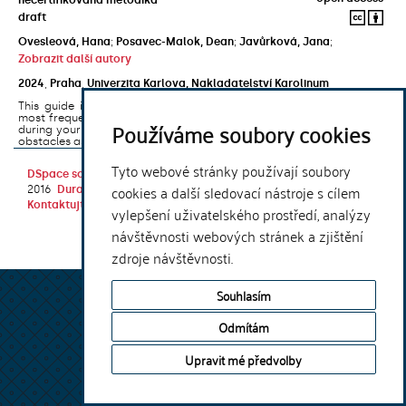
draft
Ovesleová, Hana
;
Posavec-Malok, Dean
;
Javůrková, Jana
;
Zobrazit další autory
2024
,
Praha
,
Univerzita Karlova, Nakladatelství Karolinum
This guide introduces the e-learning support tools that are used
most frequently at Charles University and that you may encounter
Používáme soubory cookies
during your studies. It will also help you to avoid the most common
obstacles associated ...
Tyto webové stránky používají soubory
DSpace software
copyright © 2002-
Theme by
cookies a další sledovací nástroje s cílem
2016
DuraSpace
Kontaktujte nás
|
Vyjádření názoru
vylepšení uživatelského prostředí, analýzy
návštěvnosti webových stránek a zjištění
zdroje návštěvnosti.
Souhlasím
Odmítám
Upravit mé předvolby