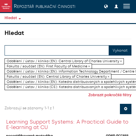
Přeskočit na obsah
Repozitář publikační činnosti
Přep
navig
Hledat
Hledat
Vykonat
Oddělení / ústav / klinika (EN): Central Library of Charles University ×
Fakulta / součást (EN): First Faculty of Medicine ×
Oddělení / ústav / klinika (EN): Information Technology Department / Centre
Fakulta / součást (EN): Central Library of Charles University ×
Oddělení / ústav / klinika (EN): Katedra distribuovaných a spolehlivých systé
Oddělení / ústav / klinika (CS): Katedra distribuovaných a spolehlivých systé
Zobrazit pokročilé filtry
Zobrazují se záznamy 1-1 z 1
Learning Support Systems: A Practical Guide to
E-learning at CU
open access
necertifikovaná metodika