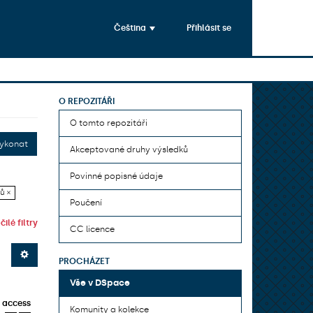
Čeština
Přihlásit se
O REPOZITÁŘI
O tomto repozitáři
ykonat
Akceptované druhy výsledků
Povinné popisné údaje
ů ×
Poučení
ilé filtry
CC licence
PROCHÁZET
Vše v DSpace
 access
Komunity a kolekce