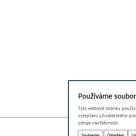
Používáme soubor
Tyto webové stránky používaj
vylepšení uživatelského pro
zdroje návštěvnosti.
Souhlasím
Odmítám
Up