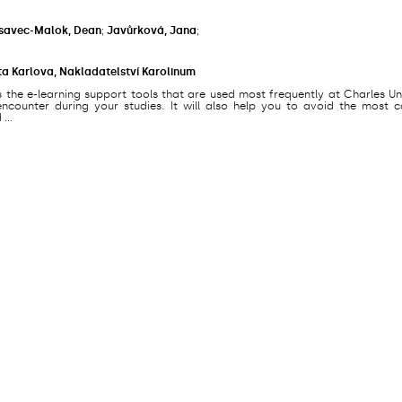
savec-Malok, Dean
;
Javůrková, Jana
;
ta Karlova, Nakladatelství Karolinum
s the e-learning support tools that are used most frequently at Charles Un
counter during your studies. It will also help you to avoid the most
...