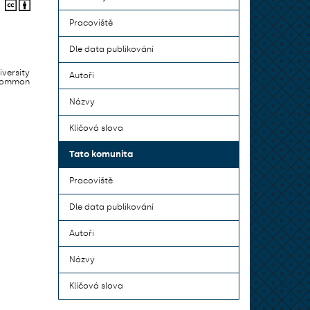
Pracoviště
Dle data publikování
iversity
Autoři
 common
Názvy
Klíčová slova
Tato komunita
Pracoviště
Dle data publikování
Autoři
Názvy
Klíčová slova