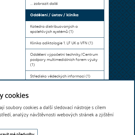
... zobrazit další
Oddělení / ústav / klinika
Katedra distribuovaných a
spolehlivých systémů (1)
Klinika adiktologie 1. LF UK a VFN (1)
Oddělení výpočetní techniky/Centrum
podpory multimediálních forem výuky
(1)
Středisko vědeckých informací (1)
Ústav bohemistiky pro cizince a
y cookies
komunikace neslyšících (1)
... zobrazit další
í soubory cookies a další sledovací nástroje s cílem
středí, analýzy návštěvnosti webových stránek a zjištění
Theme by
ravit mé předvolby