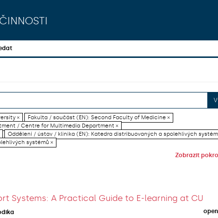
činnosti
edat
V
ersity ×
Fakulta / součást (EN): Second Faculty of Medicine ×
artment / Centre for Multimedia Department ×
Oddělení / ústav / klinika (EN): Katedra distribuovaných a spolehlivých systém
olehlivých systémů ×
Zobrazit pokroč
rt Systems: A Practical Guide to E-learning at CU
open
odika