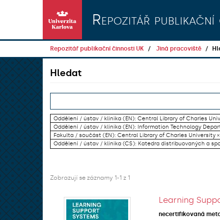
Přeskočit na obsah
Repozitář publikační 
Repozitář publikační činnosti UK
Jiná pracoviště
Hl
Hledat
Oddělení / ústav / klinika (EN): Central Library of Charles Univ
Oddělení / ústav / klinika (EN): Information Technology Dep
Fakulta / součást (EN): Central Library of Charles University ×
Oddělení / ústav / klinika (CS): Katedra distribuovaných a sp
Zobrazují se záznamy 1-1 z 1
Learning Suppo
necertifikovaná met