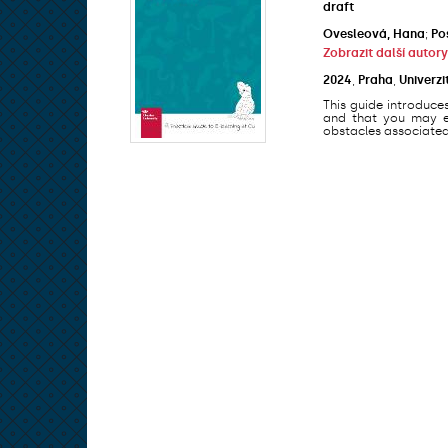
draft
Ovesleová, Hana
;
Po
Zobrazit další autory
2024
,
Praha
,
Univerzi
This guide introduce
and that you may en
obstacles associated 