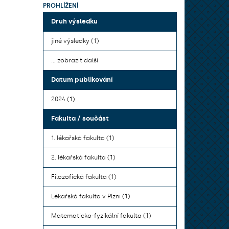
PROHLÍŽENÍ
Druh výsledku
jiné výsledky (1)
... zobrazit další
Datum publikování
2024 (1)
Fakulta / součást
1. lékařská fakulta (1)
2. lékařská fakulta (1)
Filozofická fakulta (1)
Lékařská fakulta v Plzni (1)
Matematicko-fyzikální fakulta (1)