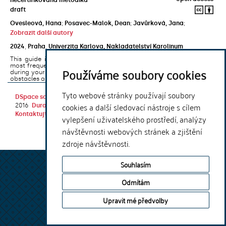
draft
Ovesleová, Hana
;
Posavec-Malok, Dean
;
Javůrková, Jana
;
Zobrazit další autory
2024
,
Praha
,
Univerzita Karlova, Nakladatelství Karolinum
This guide introduces the e-learning support tools that are used
most frequently at Charles University and that you may encounter
Používáme soubory cookies
during your studies. It will also help you to avoid the most common
obstacles associated ...
Tyto webové stránky používají soubory
DSpace software
copyright © 2002-
Theme by
cookies a další sledovací nástroje s cílem
2016
DuraSpace
Kontaktujte nás
|
Vyjádření názoru
vylepšení uživatelského prostředí, analýzy
návštěvnosti webových stránek a zjištění
zdroje návštěvnosti.
Souhlasím
Odmítám
Upravit mé předvolby