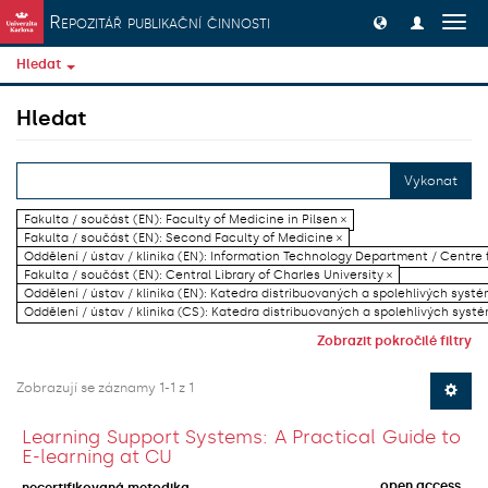
Přeskočit na obsah
Repozitář publikační činnosti
Přep
navig
Hledat
Hledat
Vykonat
Fakulta / součást (EN): Faculty of Medicine in Pilsen ×
Fakulta / součást (EN): Second Faculty of Medicine ×
Oddělení / ústav / klinika (EN): Information Technology Department / Centre
Fakulta / součást (EN): Central Library of Charles University ×
Oddělení / ústav / klinika (EN): Katedra distribuovaných a spolehlivých systé
Oddělení / ústav / klinika (CS): Katedra distribuovaných a spolehlivých systé
Zobrazit pokročilé filtry
Zobrazují se záznamy 1-1 z 1
Learning Support Systems: A Practical Guide to
E-learning at CU
open access
necertifikovaná metodika