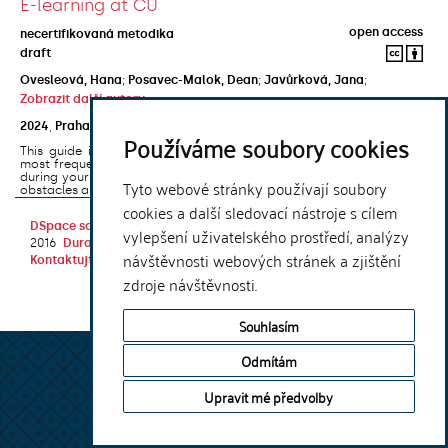
E-learning at CU
open access
necertifikovaná metodika
draft
Ovesleová, Hana
;
Posavec-Malok, Dean
;
Javůrková, Jana
;
Zobrazit další autory
2024
,
Praha
,
Univerzita Karlova, Nakladatelství Karolinum
Používáme soubory cookies
This guide introduces the e-learning support tools that are used
most frequently at Charles University and that you may encounter
during your studies. It will also help you to avoid the most common
Tyto webové stránky používají soubory
obstacles associated ...
cookies a další sledovací nástroje s cílem
DSpace software
copyright © 2002-
Theme by
vylepšení uživatelského prostředí, analýzy
2016
DuraSpace
návštěvnosti webových stránek a zjištění
Kontaktujte nás
|
Vyjádření názoru
zdroje návštěvnosti.
Souhlasím
Odmítám
Upravit mé předvolby