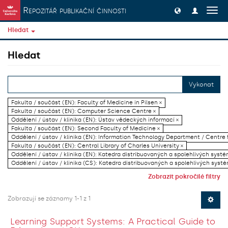
Přeskočit na obsah
Repozitář publikační činnosti
Přep
navig
Hledat
Hledat
Vykonat
Fakulta / součást (EN): Faculty of Medicine in Pilsen ×
Fakulta / součást (EN): Computer Science Centre ×
Oddělení / ústav / klinika (EN): Ústav vědeckých informací ×
Fakulta / součást (EN): Second Faculty of Medicine ×
Oddělení / ústav / klinika (EN): Information Technology Department / Centre
Fakulta / součást (EN): Central Library of Charles University ×
Oddělení / ústav / klinika (EN): Katedra distribuovaných a spolehlivých systé
Oddělení / ústav / klinika (CS): Katedra distribuovaných a spolehlivých systé
Zobrazit pokročilé filtry
Zobrazují se záznamy 1-1 z 1
Learning Support Systems: A Practical Guide to