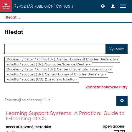
Přeskočit na obsah
Repozitář publikační činnosti
Přep
navig
Hledat
Hledat
Vykonat
Oddělení / ústav / klinika (EN): Central Library of Charles University ×
Fakulta / součást (EN): Computer Science Centre ×
Oddělení / ústav / klinika (EN): Center of Scientific Information ×
Fakulta / součást (EN): Central Library of Charles University ×
Fakulta / součást (CS): 2. lékařská fakulta ×
Zobrazit pokročilé filtry
Zobrazují se záznamy 1-1 z 1
Learning Support Systems: A Practical Guide to
E-learning at CU
open access
necertifikovaná metodika