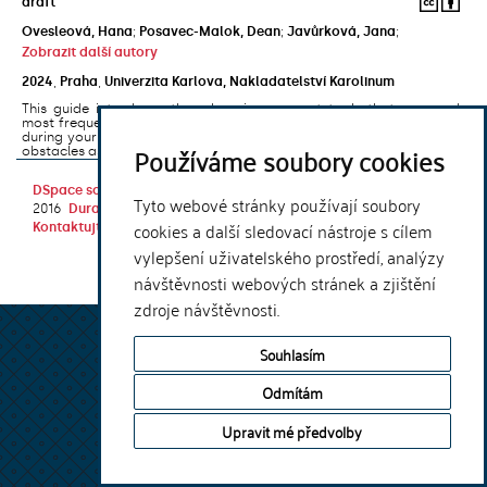
draft
Ovesleová, Hana
;
Posavec-Malok, Dean
;
Javůrková, Jana
;
Zobrazit další autory
2024
,
Praha
,
Univerzita Karlova, Nakladatelství Karolinum
This guide introduces the e-learning support tools that are used
most frequently at Charles University and that you may encounter
during your studies. It will also help you to avoid the most common
Používáme soubory cookies
obstacles associated ...
DSpace software
copyright © 2002-
Theme by
Tyto webové stránky používají soubory
2016
DuraSpace
cookies a další sledovací nástroje s cílem
Kontaktujte nás
|
Vyjádření názoru
vylepšení uživatelského prostředí, analýzy
návštěvnosti webových stránek a zjištění
zdroje návštěvnosti.
Souhlasím
Odmítám
Upravit mé předvolby