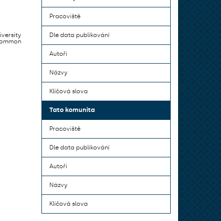
Pracoviště
iversity
Dle data publikování
 common
Autoři
Názvy
Klíčová slova
Tato komunita
Pracoviště
Dle data publikování
Autoři
Názvy
Klíčová slova