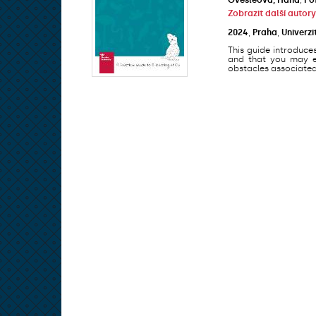
Zobrazit další autory
2024
,
Praha
,
Univerzi
This guide introduce
and that you may en
obstacles associated 