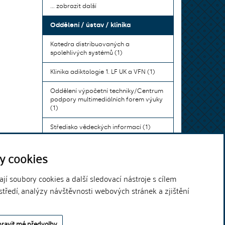
... zobrazit další
Oddělení / ústav / klinika
Katedra distribuovaných a
spolehlivých systémů (1)
Klinika adiktologie 1. LF UK a VFN (1)
Oddělení výpočetní techniky/Centrum
podpory multimediálních forem výuky
(1)
Středisko vědeckých informací (1)
Ústav bohemistiky pro cizince a
y cookies
komunikace neslyšících (1)
... zobrazit další
í soubory cookies a další sledovací nástroje s cílem
středí, analýzy návštěvnosti webových stránek a zjištění
Theme by
ravit mé předvolby