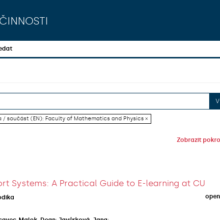
činnosti
edat
V
a / součást (EN): Faculty of Mathematics and Physics ×
Zobrazit pokroč
rt Systems: A Practical Guide to E-learning at CU
open
odika
savec-Malok, Dean
;
Javůrková, Jana
;