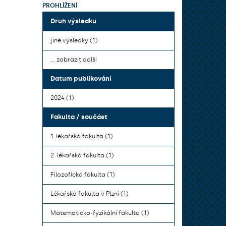
PROHLÍŽENÍ
Druh výsledku
jiné výsledky (1)
... zobrazit další
Datum publikování
2024 (1)
Fakulta / součást
1. lékařská fakulta (1)
2. lékařská fakulta (1)
Filozofická fakulta (1)
Lékařská fakulta v Plzni (1)
Matematicko-fyzikální fakulta (1)