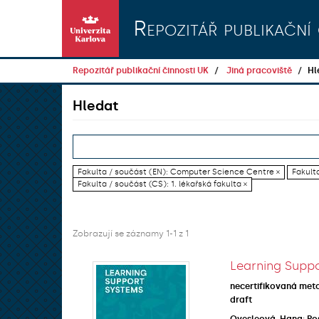
Přeskočit na obsah
Repozitář publikační 
Repozitář publikační činnosti UK
Jiná pracoviště
Hl
Hledat
Fakulta / součást (EN): Computer Science Centre ×
Fakult
Fakulta / součást (CS): 1. lékařská fakulta ×
Zobrazují se záznamy 1-1 z 1
Learning Suppo
necertifikovaná met
draft
Ovesleová, Hana
;
Po