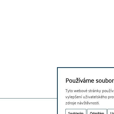
Používáme soubor
Tyto webové stránky používaj
vylepšení uživatelského pro
zdroje návštěvnosti.
Souhlasím
Odmítám
Up